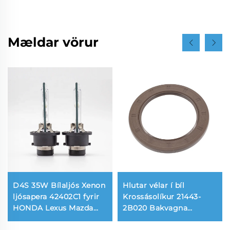
Mældar vörur
D4S 35W Bílaljós Xenon
Hlutar vélar í bíl
ljósapera 42402C1 fyrir
Krossásolíkur 21443-
HONDA Lexus Mazda
2B020 Bakvagna
Toyota
Aðalþéttir 108*76*8mm