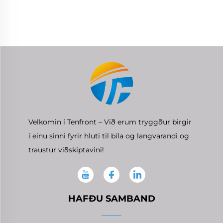
G4FC G4FD G4FA
Vélkrossásþéttir fyrir
Hyundai
Velkomin í Tenfront – Við erum tryggður birgir
í einu sinni fyrir hluti til bíla og langvarandi og
traustur viðskiptavini!
HAFÐU SAMBAND