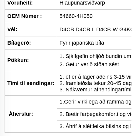
Vöruheiti:
Hlaupunarsviðvarp
OEM Númer
:
54660-4H050
Vél:
D4CB D4CB-L D4CB-W G4KC
Bílagerð:
Fyrir japanska bíla
1. Sjálfgefin óhljóð bundin umb
Pökkun:
2. Getur verið síðan sést
1. ef er á lager aðeins 3-15 virk
Tími til sendingar:
2. framleiðsla tekur 20-45 daga 
3. Nákvæmur afhendingartími fe
1.
Gerir virkilega að ramma og lí
Áherslur:
2. Bætir farþegakomforti og viðh
3. Áhrif á sléttleika bílsins og l