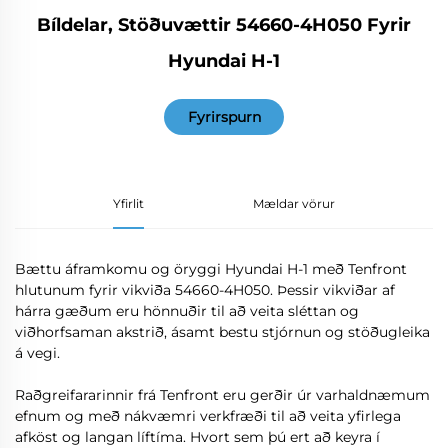
Bíldelar, Stöðuvættir 54660-4H050 Fyrir
Hyundai H-1
Fyrirspurn
Yfirlit
Mældar vörur
Bættu áframkomu og öryggi Hyundai H-1 með Tenfront
hlutunum fyrir vikviða 54660-4H050. Þessir vikviðar af
hárra gæðum eru hönnuðir til að veita sléttan og
viðhorfsaman akstrið, ásamt bestu stjórnun og stöðugleika
á vegi.
Raðgreifararinnir frá Tenfront eru gerðir úr varhaldnæmum
efnum og með nákvæmri verkfræði til að veita yfirlega
afköst og langan líftíma. Hvort sem þú ert að keyra í