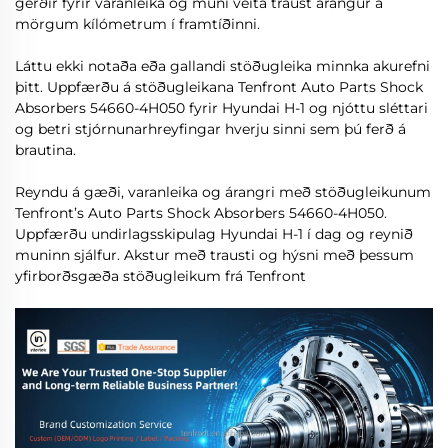
gerðir fyrir varanleika og muni veita traust árangur á
mörgum kílómetrum í framtíðinni.
Láttu ekki notaða eða gallandi stöðugleika minnka akurefni
þitt. Uppfærðu á stöðugleikana Tenfront Auto Parts Shock
Absorbers 54660-4H050 fyrir Hyundai H-1 og njóttu sléttari
og betri stjórnunarhreyfingar hverju sinni sem þú ferð á
brautina.
Reyndu á gæði, varanleika og árangri með stöðugleikunum
Tenfront’s Auto Parts Shock Absorbers 54660-4H050.
Uppfærðu undirlagsskipulag Hyundai H-1 í dag og reynið
muninn sjálfur. Akstur með trausti og hýsni með þessum
yfirborðsgæða stöðugleikum frá Tenfront