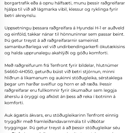
borgartrafik eða á opnu hálfsæti, munu þessir raðgreifarar
hjálpa til við að lágmarka vibil, klessur og ryklinga fyrir
betri akreynslu.
Uppsetningu þessara raðgreifara á Hyundai H-1 er auðveld
og einföld, takkar nánar til hönnuninnar sem passar beint.
Þú getur treyst á að raðgreifararnir sameinist
samanburðarlega vel við undirbendingarkerfi ökutækisins
og halda upprunalegu akahlýði og góðu komforti.
Með raðgreifurum frá Tenfront fyrir bíldelar, hlutnúmer
54660-4H050, geturðu búist við betri stjórnun, minni
hliðrun á líkamanum og aukinni stöðugleika, sérstaklega
þegar um harðar sveiflur og horn er að ræða. Þessir
raðgreifarar eru fullkomnir fyrir ökumaður sem leggja
áherslu á öryggi og afköst án þess að reka í botninn á
komforti.
Auk ágætis ákvars, eru stöðugleikarinn Tenfront einnig
tryggðir með framleiðandavarnmála til viðbótar
tryggingar. Þú getur treyst á að þessir stöðugleikar séu