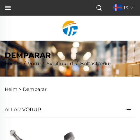
IS
DEMPARAR
Forsíða
/
Vörur
/
Sveiflukerfi
/
Boltastæður
Heim >
Demparar
ALLAR VÖRUR