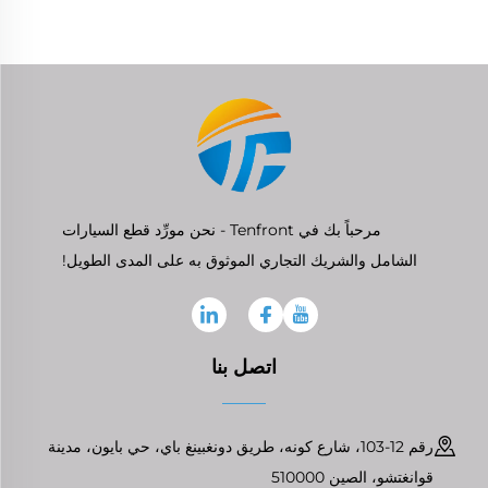
مرحباً بك في Tenfront - نحن مورِّد قطع السيارات
الشامل والشريك التجاري الموثوق به على المدى الطويل!
اتصل بنا
رقم 12-103، شارع كونه، طريق دونغبينغ باي، حي بايون، مدينة
قوانغتشو، الصين 510000