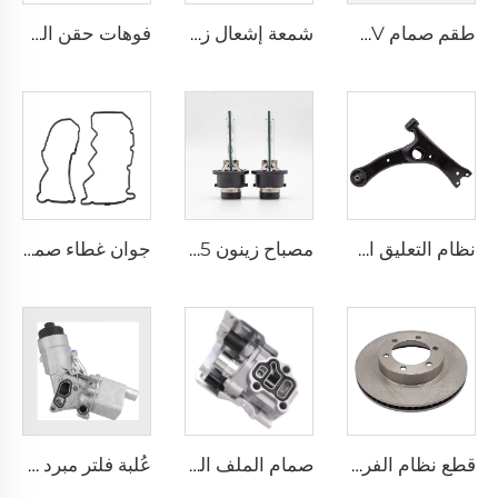
طقم صمام PCV جديد 53013360AA لموديلات كرايسلر ودودج وجيب وجراند شيروكي سبرينتر
شمعة إشعال زيركونيوم أداء عالي ZFR5FGP 7098 لسيارات كرايسلر دودج جراند تشيروكى جيب 4.0
فوهات حقن الوقود الجديدة لأنظمة المحرك الآلي 23209-21040 لسيارات تويوتا فيوس وياريس 1.3 1.5
نظام التعليق الأمامي OEM 48068-13010 ذراع التحكم لسيارات تويوتا كورولا فيوس ياريس 2.0
مصباح زينون D4S 35 واط لمصابيح السيارة الأمامية 42402C1 لهوندا لكزس مازدا تويوتا
جوان غطاء صمام المحرك عالي الأداء YD22 YD25 رقم 13270-AD20A لسيارات نيسان X-TRAIL NV200 ALTIMA
قطع نظام الفرامل للسيارات ذات الجودة الجيدة، قرص الفرامل 43512-35321 لسيارة تويوتا FJ CRUISER / LAND CRUISER PRADO
صمام الملف اللولبي 15810-RAA-A03 لهوندا أكورد، سيفيك، فيت، سالون، أوشيس، أكورا 2.4
عُلبة فلتر مبرد الزيت 55566784 لمحرك شيفروليه Aveo CRUZE TRAX سعة 1.4