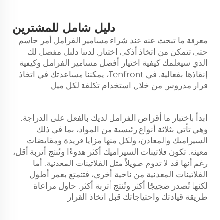
دليل شامل للمشترين
معرفة ما تبحث عنه عند شراء مسامير الفرامل أمر حاسم
حتى تتمكن من اتخاذ أذكى اختيار. لدينا دليل مفصل لك
الذي سيعلمك كيفية اختيار أفضل مسامير الفرامل وكيفية
إنقاذها بفعالية. في Tenfront، يمكننا مساعدتك في اتخاذ
قرار مدروس من خلال استخدام تكلفة لكل ميل
ابدأ باختبار ما
أقراص الفرامل
لديك بالفعل على الدراجة.
وهي تأتي بثلاثة أنواع رئيسية من المواد، بما في ذلك
السيراميك والمعادن، ولكل منها مزايا فريدة ومقايضات
معينة. تكون فلاتينات السيراميك أكثر هدوءًا وتُنتج أتربة أقل،
رغم أنها قد لا تدوم طويلاً مثل الفلاتينات المعدنية. أما
الفلاتينات المعدنية من ناحية أخرى، فتتمتع بعمر أطول
لكنها تُصدر ضجيجًا أكثر وتُنتج أتربة أكثر. حاول مراعاة
طريقة قيادتك واحتياجاتك قبل اتخاذ القرار