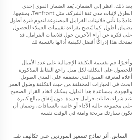
بعد ذلك، انظر إلى الضمان. يُعد الضمان القوي إحدى
الطرق لإثبات مدى ثقة الشركة، مثل Tenfront، بمنتجها.
عادةً ما تأتي فلاتينات الفرامل المصنوعة لتدوم فترة أطول
بضمان أطول. كما يُنصح بقراءة تقييمات العملاء للحصول
على فكرة عن آراء الآخرين حول فلاتينات الفرامل. قد
يمنحك هذا إدراكًا أفضل لكيفية أدائها بالنسبة لك
وأخيرًا، قم بقسمة التكلفة الإجمالية على عدد الأميال
للحصول على التكلفة لكل ميل. راجع النقاط المذكورة
أعلاه لمعرفة المبلغ الذي ستنفقه على المدى الطويل.
ابحث في الخيارات المختلفة من حيث التكلفة وطول العمر
والجودة. بمساعدة هذا الدليل، يمكنك اتخاذ القرار الصحيح
عند شراء بطانات فرامل جديدة، دون إنفاق مبالغ كبيرة
على مجموعة عالية الأداء أو خاصة بالسباقات، وضمان أن
تكون سيارتك مريحة وآمنة في الوقت نفسه
السابق:
أثر نماذج تسعير الموردين على تكاليف شراء بطانات الفرامل