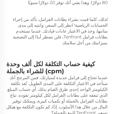
80 دولارًا. وهذا يعني أنك توفر 20 دولارًا سنويًا
لذلك، كلما قمت بشراء بطانات الفرامل، تأكد من إجراء
الحسابات الرياضية! انظر إلى السعر، وانتبه إلى مدى
متانتها، وخذ في الاعتبار عادات قيادتك. عندما تستخدم
بطانات فرامل Tenfront، فلن تضطر أبدًا إلى التضحية
بميزانيتك من أجل سلامتك
كيفية حساب التكلفة لكل ألف وحدة
(cpm) للشراء بالجملة
عندما تحتاج إلى فرامل جديدة لسيارتك، فمن المرجح أنك
ستأخذ في الاعتبار التكلفة على المدى الطويل. تُعد تكلفة
الكيلومتر الواحد إحدى طرق القيام بذلك. أي حساب المبلغ
الذي تنفقه على بطانات الفرامل لكل كيلومتر تقوده. تباع
بطانات الفرامل بالجملة أو بكميات كبيرة، ويمكنك توفير
المال من خلال هذا الأسلوب. إذًا، كم تكون التكلفة مع هيكل
تسعير TenFront للبيع بالجملة؟