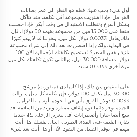
أول شيء يجب عليك فعله هو النظر إلى عمر بطانات
الفرامل. فإذا اشتريت مجموعة أقل تكلفة، فقد تتآكل
بشكل أسرع وتتطلب الاستبدال في وقت أبكر. فإذا حصلت
فقط على 15,000 ميل من مجموعة بقيمة 50 دولارًا، فإن
ذلك يعادل 0.0033 دولار لكل ميل، وهو ما قد لا يبدو كثيرًا
في البداية. ولكن إذا اضطررت بعد ذلك إلى شراء مجموعة
ثانية بنفس السعر؟ فستصبح تكلفتك الإجمالية الآن 100
دولار لمسافة 30,000 ميل، وبالتالي تكون تكلفتك لكل ميل
مرة أخرى 0.0033 سنت
على النقيض من ذلك، إذا كان لدى (تينفورت) مرشح
30000 ميل يكلف 100 دولار، فإن تكلفة كل ميل ما زالت
0.0033 دولار. الفرق يأتي في الجودة. أوسمة الفرامل
الجيدة توفر دائما قوة إيقاف ممتازة وتزيد من السلامة. قد
تنتج أيضاً غباراً وأضطرابات أقل لتعزيز الرحلة. لذا، عندما
تقارن القيمة على المدى الطويل، اسأل نفسك: هل أنت
مهتم في توفير القليل من النقود الآن أو هل أنت بعد شيء