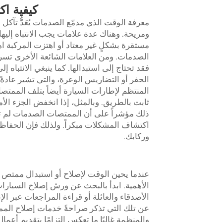
كيفية ا
معرفة الوقت الذي
مدمّع الصدمات
يُعَدُّ ت
ومريحة. وهناك عدة علامات يجب الانتباه إليها.
مستقرة بشكلٍ غير معتاد أو اهتزت المركبة ا
الصدمات. ومن العلامات الشائعة الأخرى ت
فقد تحتاج إلى استبدالها. كما ينبغي الانتباه
الحفر أو التضاريس الوعرة، والتي تشير عادةً
المنتظم لإطارات السيارة أيضاً بتلف الممتصا
ثابت بالطريق. وبالمثل، إذا انخفض الجزء الأم
ذلك مؤشراً على أن الممتصات الصدمات لم ت
اكتشاف المشكلات مبكراً. ولذلك فإن الحفاظ
وركابك.
عندما يحين الوقت لإصلاح أو استبدال
ممتص ص
الأهمية. ابدأ بالبحث عن ورش إصلاح السيار
الأصدقاء والعائلة أو قراءة المراجعات عبر 
عن تلك التي تذكر صراحةً خدمات إصلاح الممت
والمنظمة غالبًا ما تعكس التزامًا بتقديم أعم