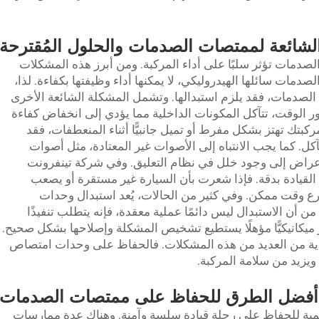
لشائعة لممتصات الصدمات والحلول المُقترحة
مات تؤثر سلبًا على أداء المركبة. ومن أبرز هذه المشكلات
ات سائلها الهيدروليكي، لا يمكنها أداء وظيفتها بكفاءة. لذا،
دمات، فقد يلزم استبدالها. وتشمل المشكلة الشائعة الأخرى
ور الوقت، تتآكل المكونات الداخلية مما يؤدي إلى انخفاض كفاءة
ك تهتز بشكل مفرط أو تميل جانبيًّا أثناء المنعطفات، فقد
 كما يجب الانتباه إلى الأصوات غير المعتادة، مثل أصوات
 الأعراض إلى وجود خلل في نظام التعليق. وفي شركة تينفرونت
كبة في القيادة بدقة. فإذا شعرت بأن السيارة غير مستقرة أو يصعب
 وقت ممكن. وفي كثير من الحالات، يُعد استبدال وحدات
ن أن الاستبدال ليس دائمًا عملية معقدة، فإنه يتطلب تنفيذًا
ر ميكانيكيًّا مؤهلًا يستطيع تشخيص المشكلة وإصلاحها بشكل صحيح.
وقاية من العديد من هذه المشكلات. فالحفاظ على وحدات امتصاص
يزيد من سلامة المركبة.
أفضل الطرق للحفاظ على ممتصات الصدمات
 الأهمية للحفاظ على رحلة قيادة سلسة وآمنة. وهناك عدة ممارسات