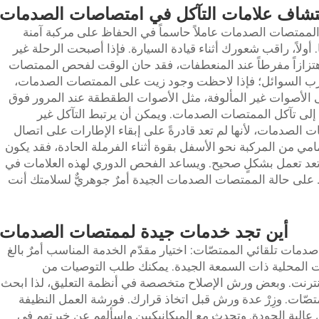
كتشاف علامات التآكل في امتصاصات الصدمات
آكل الممتصات الصدمات عاملاً حاسماً في الحفاظ على مركبة آمنة
 أولاً، راقب شعورك أثناء قيادة السيارة. فإذا أصبحت الرحلة غير
هتزازاً مفرطاً عند المنعطفات، فقد حان الوقت لفحص الممتصات
سرب السوائل؛ فإذا لاحظت وجود زيت على الممتصات الصدمات،
 إلى الأصوات غير المألوفة، مثل الأصوات الطقطقة عند المرور فوق
 إلى تآكل الممتصات الصدمات. ويمكن أن يرتبط التآكل غير
ت الصدمات، لأنها لم تعد قادرةً على إبقاء الإطارات على اتصال
امي من المركبة نحو الأسفل بقوة أثناء الفرملة الحادة، فقد يكون
عد تعمل بشكلٍ صحيح. ويساعد الفحص الدوري لهذه العلامات في
 على حالة الممتصات الصدمات الجيدة أمرٌ جوهريٌّ لسلامتك أنت
أين تجد خدمات جيدة لممتصات الصدمات
دمات تلقائي
الممتصّات: اختيار مقدّم الخدمة المناسب أمرٌ بالغ
ات المحلية ذات السمعة الجيدة. يمكنك طلب التوصيات من
الإنترنت. وبعض ورش الإصلاح متخصصة في أنظمة التعليق، لذا ابحث
صّات. وزِرْ عدة ورش قبل اتخاذ قرارك. فورشة العمل النظيفة
ال عالية الجودة. وتحدث مع الميكانيكيين واسألهم عن خبرتهم في