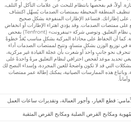
. أولاً، قم بفحصها بانتظام للبحث عن علامات التآكل أو التلف،
أن تنظيف المنطقة المحيطة بممتصات الصدمات يُسهِّل اكتشاف
ظ على إطاراتك. فتساعد الإطارات المنفوخة بشكلٍ صحيح
قع على ممتصات الصدمات. وقد يؤدي اهتراء الإطارات أو انخفاض
ضغط الهواء فيها إلى فرض إجهاد إضافي على نظام التعليق. وتوصي شركة «تينفرونت» (Tenfront) بفحص
 كما أن الحفاظ على محاذاة المركبة بشكلٍ مناسب يُعَدُّ خطوةً
 في توزيع الوزن بشكلٍ متساوٍ، وتتيح لممتصات الصدمات أداء
 تنحرف نحو جانبٍ واحد أو شعرت بأن عجلة القيادة غير مركزية،
نبغي تحديد موعد لفحص احترافي لنظام التعليق مرةً واحدةً على
شكلات التي قد لا تكون واضحةً للعين المجردة، وإسداء النصح لك
. وباتباع هذه الممارسات الصيانية، يمكنك إطالة عمر ممتصات
ماناً.
مامي: قطع الغيار، وأجور العمالة، وتقديرات ساعات العمل
لمُهوية ومكابح القرص الصلبة ومكابح القرص المثقبة