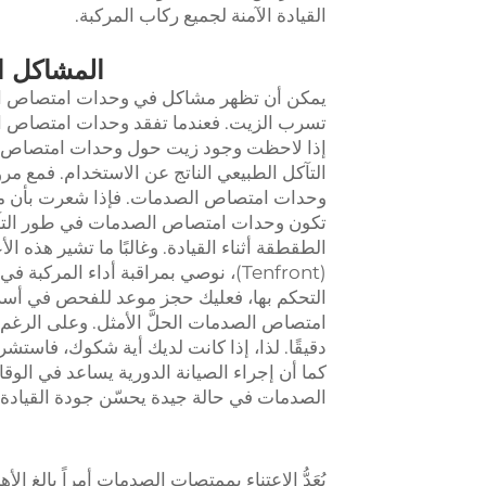
القيادة الآمنة لجميع ركاب المركبة.
المشاكل ا
يمكن أن تظهر مشاكل في وحدات امتصاص الصد
تسرب الزيت. فعندما تفقد وحدات امتصاص الصدم
إذا لاحظت وجود زيت حول وحدات امتصاص الص
التآكل الطبيعي الناتج عن الاستخدام. فمع مر
وحدات امتصاص الصدمات. فإذا شعرت بأن مركبت
تكون وحدات امتصاص الصدمات في طور التآكل.
الطقطقة أثناء القيادة. وغالبًا ما تشير هذه
(Tenfront)، نوصي بمراقبة أداء المر
التحكم بها، فعليك حجز موعد للفحص في أسرع
امتصاص الصدمات الحلَّ الأمثل. وعلى الرغم م
دقيقًا. لذا، إذا كانت لديك أية شكوك، فاستش
كما أن إجراء الصيانة الدورية يساعد في ال
الصدمات في حالة جيدة يحسّن جودة القيادة و
يُعَدُّ الاعتناء بممتصات الصدمات أمراً بالغ