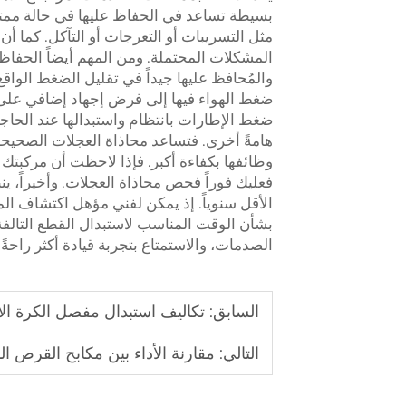
بسيطة تساعد في الحفاظ عليها في حالة ممتازة
مثل التسريبات أو التعرجات أو التآكل. كما 
المشكلات المحتملة. ومن المهم أيضاً الحفا
والمُحافظ عليها جيداً في تقليل الضغط الوا
ضغط الإطارات بانتظام واستبدالها عند الحاجة.
هامةً أخرى. فتساعد محاذاة العجلات الصحيحة
وظائفها بكفاءة أكبر. فإذا لاحظت أن مركبتك
فعليك فوراً فحص محاذاة العجلات. وأخيراً، ي
الأقل سنوياً. إذ يمكن لفني مؤهل اكتشاف الم
بشأن الوقت المناسب لاستبدال القطع التالفة
الصدمات، والاستمتاع بتجربة قيادة أكثر راحةً وأ
السابق:
تكاليف استبدال مفصل الكرة الأ
التالي:
مقارنة الأداء بين مكابح القرص ا