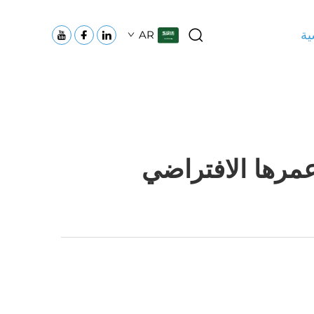
ية
AR
مرها الافتراضي