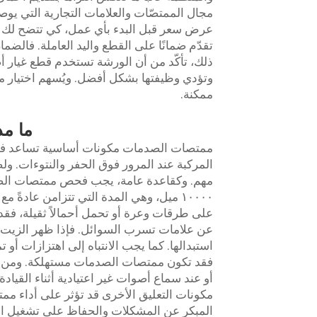
عرض سعر قبل البدء بأي عمل، كي تتضح لك الت
تقدّم ضمانًا على القطع واليد العاملة. فالضم
ذلك، تأكّد من أن الورشة تستخدم قطع غيار أص
وتؤدي وظيفتها بشكل أفضل. ويُسهم اختيار
ممكنة.
ما مد
ممتصات الصدمات مكونات أساسية تساعد في 
المركبة عند المرور فوق الحفر والنتوءات. و
مهم. وكقاعدة عامة، يجب فحص ممتصات ال
١٠٠٠٠ ميل، وهي المدة التي تتزامن عادةً
على طرقات وعرة أو تحمل أحمالاً ثقيلة، فقد
عن علامات تسرب السوائل. فإذا ظهر الزي
استبدالها. كما يجب الانتباه إلى اهتزازات أو 
فقد تكون ممتصات الصدمات مستهلكة. ومن ا
أو عند سماع أصوات غير اعتيادية أثناء القياد
مكونات التعليق الأخرى قد تؤثر على أداء 
المبكر عن المشكلات والحفاظ على تشغيل الم