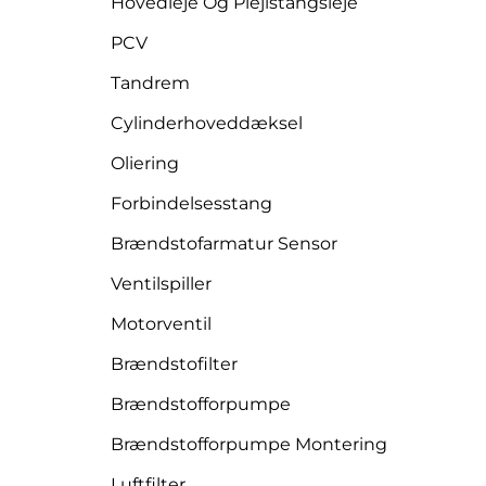
Hovedleje Og Plejlstangsleje
PCV
Tandrem
Cylinderhoveddæksel
Oliering
Forbindelsesstang
Brændstofarmatur Sensor
Ventilspiller
Motorventil
Brændstofilter
Brændstofforpumpe
Brændstofforpumpe Montering
Luftfilter