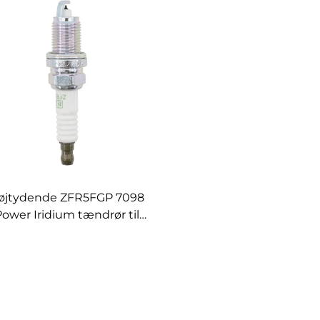
øjtydende ZFR5FGP 7098
ower Iridium tændrør til
Chrysler DODGE GRAND
CHEROKEE JEEP 4.0