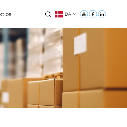
kt os
DA