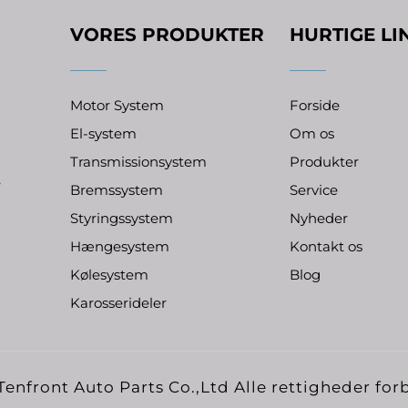
VORES PRODUKTER
HURTIGE LI
Motor System
Forside
El-system
Om os
Transmissionsystem
Produkter
,
Bremssystem
Service
Styringssystem
Nyheder
Hængesystem
Kontakt os
Kølesystem
Blog
Karosserideler
nfront Auto Parts Co.,Ltd Alle rettigheder fo