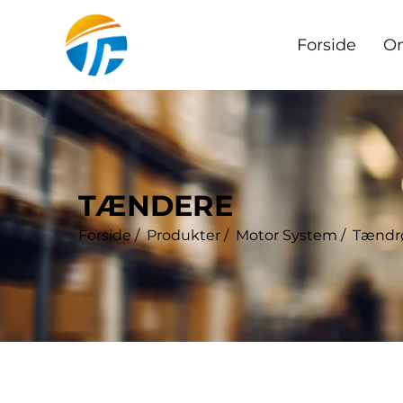
Forside
O
TÆNDERE
Forside
/
Produkter
/
Motor System
/
Tændr