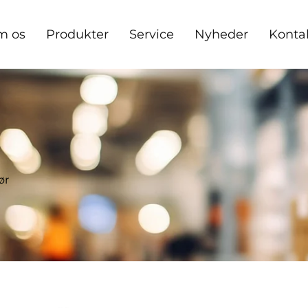
m os
Produkter
Service
Nyheder
Konta
ør