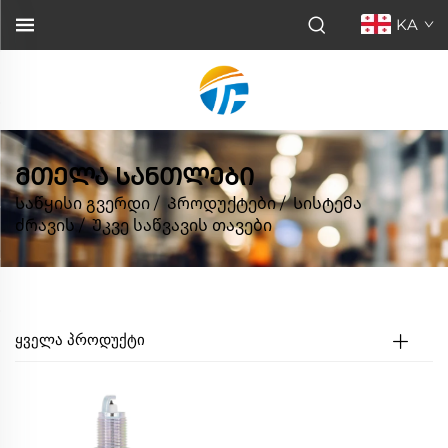
KA
ᲛᲗᲔᲚᲐ ᲡᲐᲜᲗᲚᲔᲑᲘ
Საწყისი გვერდი
/
Პროდუქტები
/
Სისტემა
ძრავის
/
Უკვე საწვავის თავები
ᲧᲕᲔᲚᲐ ᲞᲠᲝᲓᲣᲥᲢᲘ