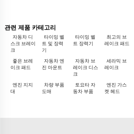
관련 제품 카테고리
자동차 디
타이밍 벨
타이밍 벨
최고의 브
스크 브레이
트 및 장력
트 장력기
레이크 패드
크
기
좋은 브레
자동차 엔
자동차 브
세라믹 브
이크 패드
진 마운트
레이크 디스
레이크
크
엔진 지지
차량 부품
토요타 자
엔진 가스
대
도매
동차 부품
켓 헤드