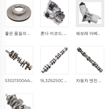
좋은 품질의 자동차 브레이크 시스템 부품 43512-35321 브레이크 디스크, 토요타 FJ 크루저 / 랜드 크루저 프라도 전용
혼다 어코드, 시빅, FIT 세단, 오딧세이, 아큐라 2.4용 15810-RAA-A03 솔레노이드 스풀 밸브
쉐보레 아베오 크루즈 트랙스 1.4 엔진용 55566784 오일 쿨러 필터 하우징
53021300AA 자동차 엔진 크랭크축, 크라이슬러, DODGE, 지프 5.7용
9L3Z6250C 고급 자동차 엔진 캠축, 포드 익스페디션 익스플로러 F-150 4.6L 5.4L 4AT 4R75W용
자동차 엔진 부품 53022263AE 53022263AF CHEROKEE 크라이슬러 DODGE JEEP WRANGLER 5.7L V8용 엔진 캠샤프트