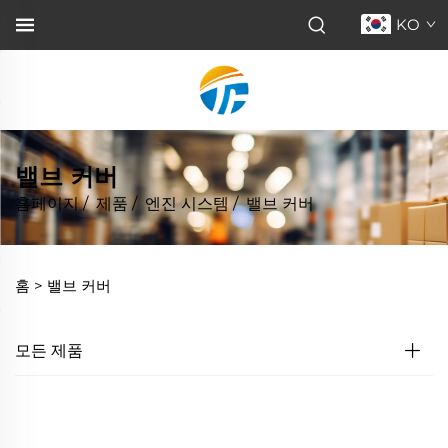
KO
밸브 커버
홈페이지
/
제품
/
엔진 시스템
/
밸브 커버
홈 >
밸브 커버
모든 제품