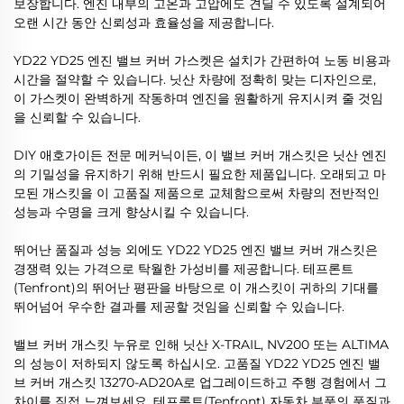
보장합니다. 엔진 내부의 고온과 고압에도 견딜 수 있도록 설계되어
오랜 시간 동안 신뢰성과 효율성을 제공합니다.
YD22 YD25 엔진 밸브 커버 가스켓은 설치가 간편하여 노동 비용과
시간을 절약할 수 있습니다. 닛산 차량에 정확히 맞는 디자인으로,
이 가스켓이 완벽하게 작동하며 엔진을 원활하게 유지시켜 줄 것임
을 신뢰할 수 있습니다.
DIY 애호가이든 전문 메커닉이든, 이 밸브 커버 개스킷은 닛산 엔진
의 기밀성을 유지하기 위해 반드시 필요한 제품입니다. 오래되고 마
모된 개스킷을 이 고품질 제품으로 교체함으로써 차량의 전반적인
성능과 수명을 크게 향상시킬 수 있습니다.
뛰어난 품질과 성능 외에도 YD22 YD25 엔진 밸브 커버 개스킷은
경쟁력 있는 가격으로 탁월한 가성비를 제공합니다. 테프론트
(Tenfront)의 뛰어난 평판을 바탕으로 이 개스킷이 귀하의 기대를
뛰어넘어 우수한 결과를 제공할 것임을 신뢰할 수 있습니다.
밸브 커버 개스킷 누유로 인해 닛산 X-TRAIL, NV200 또는 ALTIMA
의 성능이 저하되지 않도록 하십시오. 고품질 YD22 YD25 엔진 밸
브 커버 개스킷 13270-AD20A로 업그레이드하고 주행 경험에서 그
차이를 직접 느껴보세요. 테프론트(Tenfront) 자동차 부품의 품질과