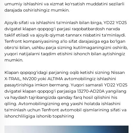
umumiy ishlashini va xizmat ko'rsatish muddatini sezilarli
darajada oshirishingiz mumkin.
Ajoyib sifati va ishlashini ta'minlash bilan birga, YD22 YD25
dvigatel klapan qopqog'i parjasi raqobatbardosh narxda
taklif etiladi va ajoyib qiymat-tannarx nisbatini ta'minlaydi.
Tenfront kompaniyasining a'lo sifat darajasiga ega bo'lgan
obro'si bilan, ushbu parja sizning kutilmaganingizni oshirib,
yuqori natijalarni taqdim etishini ishonch bilan aytishingiz
mumkin.
Klapan qopqog'idagi parjaning oqib ketishi sizning Nissan
X-TRAIL, NV200 yoki ALTIMA avtomobilingiz ishlashini
pasaytirishiga imkon bermang. Yuqori samarali YD22 YD25
dvigatel klapan qopqog'i parjasiga 13270-AD20A yangilang
va haydash tajribangizda qanday farq hosil qilishini his
qiling. Avtomobilingizning eng yaxshi holatda ishlashini
ta'minlash uchun Tenfront avtomobil qismlarining sifati va
ishonchliligiga ishonib topshiring