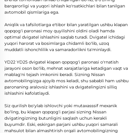
barqarorligi va yuqori ishlash ko'rsatkichlari bilan tanilgan
avtomobil qismlariga ega.
Aniqlik va tafsilotlarga e'tibor bilan yaratilgan ushbu klapan
qopqog'i paronasi moy quyilishini oldini oladi hamda
optimal dvigatel ishlashini saqlab turadi. Dvigatel ichidagi
yuqori harorat va bosimlarga chidamli bo'lib, uzoq
muddatli ishonchlilik va samaradorlikni ta'minlaydi.
YD22 YD25 dvigatel klapan qopqog'i paronasi o'rnatish
jarayoni oson bo'lib, mehnat xarajatlariga ketadigan vaqt va
mablag'ni tejash imkonini beradi. Sizning Nissan
avtomobilingizga ajoyib mos keladi, shu sababli ham ushbu
paronaning aralovsiz ishlashini va dvigatelingizni silliq
ishlashini kafolatlaydi.
Siz qurilish bo'ylab ishlovchi yoki mutaxasssif mexanik
bo'ling, bu klapan qopqog'i parjasi sizning Nissan
dvigatingizning butunligini saqlash uchun kerakli
buyumdir. Eski, eskirgan parjani ushbu yuqori samarali
mahsulot bilan almashtirish orqali avtomobilingizning