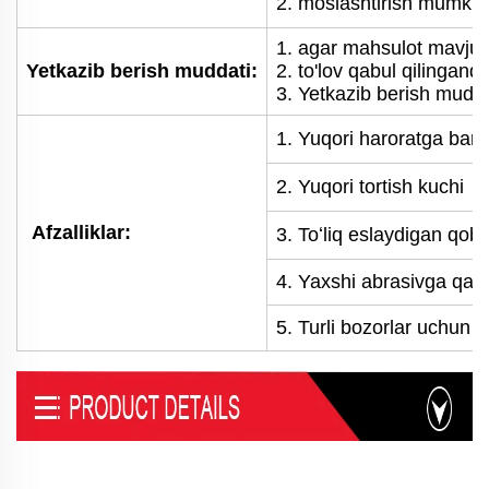
2. moslashtirish mumkin
1. agar mahsulot mavjud 
Yetkazib berish muddati:
2. to'lov qabul qilingan
3. Yetkazib berish mudda
1.
Yuqori haroratga barq
2.
Yuqori tortish kuchi
Afzalliklar:
3.
Toʻliq eslaydigan qobil
4. Yaxshi abrasivga qars
5. Turli bozorlar uchun 