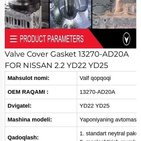
Valve Cover Gasket 13270-AD20A
FOR NISSAN 2.2 YD22 YD25
Mahsulot nomi:
Valf qopqoqi
OEM RAQAMI
:
13270-AD20A
Dvigatel:
YD22 YD25
Mashina modeli:
Yaponiyaning avtomashi
1. standart neytral pako
Qadoqlash: