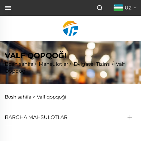
UZ
VALF QOPQOĞI
Bosh sahifa
/
Mahsulotlar
/
Dvigatel Tizimi
/
Valf
Qopqog'i
Bosh sahifa >
Valf qopqoği
BARCHA MAHSULOTLAR