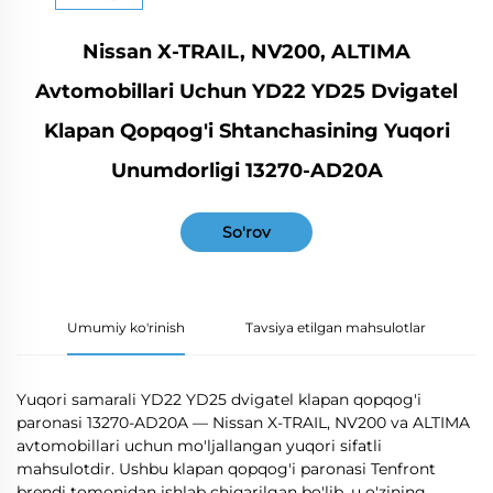
Nissan X-TRAIL, NV200, ALTIMA
Avtomobillari Uchun YD22 YD25 Dvigatel
Klapan Qopqog'i Shtanchasining Yuqori
Unumdorligi 13270-AD20A
So'rov
Umumiy ko'rinish
Tavsiya etilgan mahsulotlar
Yuqori samarali YD22 YD25 dvigatel klapan qopqog'i
paronasi 13270-AD20A — Nissan X-TRAIL, NV200 va ALTIMA
avtomobillari uchun mo'ljallangan yuqori sifatli
mahsulotdir. Ushbu klapan qopqog'i paronasi Tenfront
brendi tomonidan ishlab chiqarilgan bo'lib, u o'zining