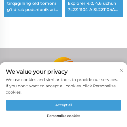
tirqagining old tomoni
Explorer 4.0, 4.6 uchun
g'ildirak podshipniklari
7L2Z-1104-A 3L2Z1104AB
Toyota AVENSIS
markali avtomashina
COROLLA 1.6 1.8 2.0
boshqaruv tayanchi o'qi
uchun
We value your privacy
We use cookies and similar tools to provide our services.
If you don't want to accept all cookies, click Personalize
Tenfrontga xush kelibsiz — Sizning ishonchli
cookies.
avto qismlar yetkazib beruvchingiz va uzoq
Accept all
muddatli ishonchli biznes hamkoringizmiz!
Personalize cookies
ELEKTRON
BOSH SAHIFA
MAHSULOTLAR
TEL
POCHTA