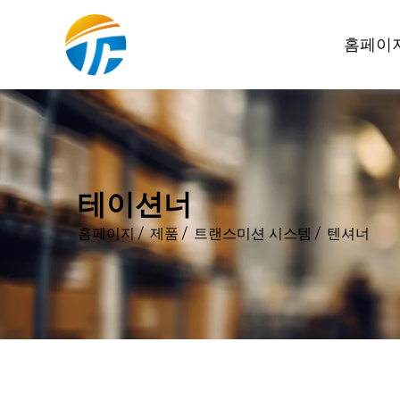
홈페이
테이션너
홈페이지
/
제품
/
트랜스미션 시스템
/
텐셔너