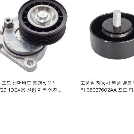
포드 선더버드 트랜짓 2.3
고품질 자동차 부품 벨트
T23HDEX용 신형 자동 엔진
리 68027602AA 포드 
5Z-6A228-B 타이밍 벨트 텐셔
1.3i용
너