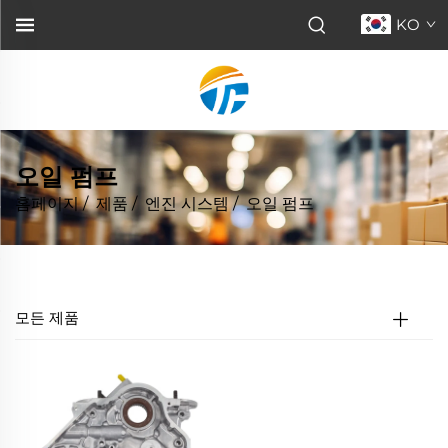
KO
오일 펌프
홈페이지
/
제품
/
엔진 시스템
/
오일 펌프
모든 제품