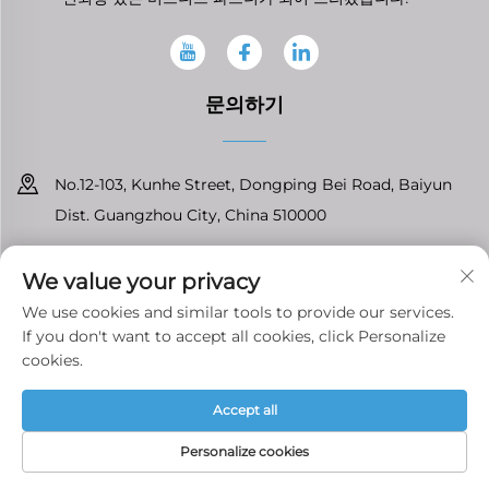
문의하기
No.12-103, Kunhe Street, Dongping Bei Road, Baiyun
Dist. Guangzhou City, China 510000
+86-13826296061
We value your privacy
[email protected]
We use cookies and similar tools to provide our services.
If you don't want to accept all cookies, click Personalize
cookies.
Copyright © 광저우 Tenfront 오토파츠 유한회사 모든 권리 보유
개인
Accept all
정보 보호정책
Personalize cookies
홈페이지
제품
이메일
전화번호