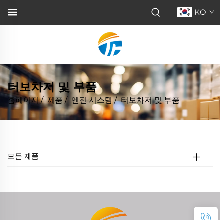
KO
터보차저 및 부품
홈페이지
/
제품
/
엔진 시스템
/
터보차저 및 부품
모든 제품