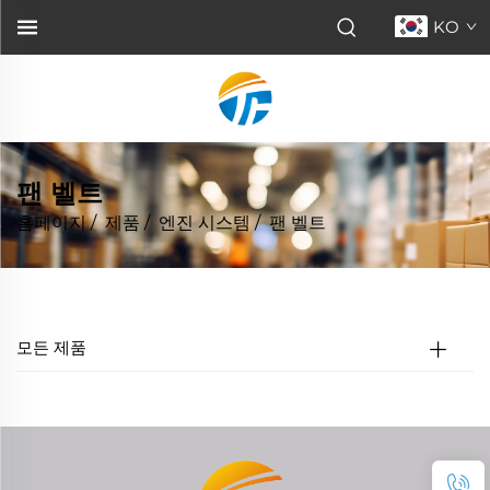
KO
팬 벨트
홈페이지
/
제품
/
엔진 시스템
/
팬 벨트
모든 제품