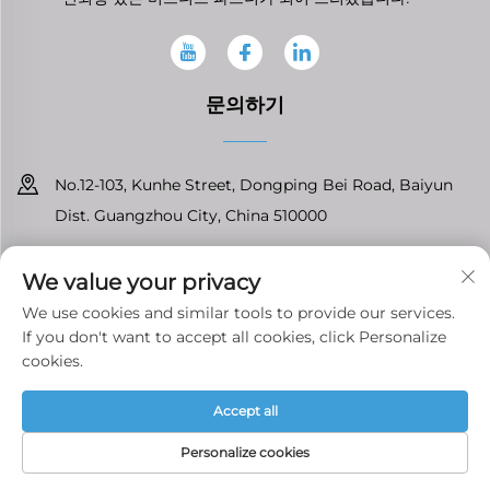
문의하기
No.12-103, Kunhe Street, Dongping Bei Road, Baiyun
Dist. Guangzhou City, China 510000
+86-13826296061
We value your privacy
[email protected]
We use cookies and similar tools to provide our services.
If you don't want to accept all cookies, click Personalize
cookies.
Copyright © 광저우 Tenfront 오토파츠 유한회사 모든 권리 보유
개인
Accept all
정보 처리방침
Personalize cookies
홈페이지
제품
이메일
전화