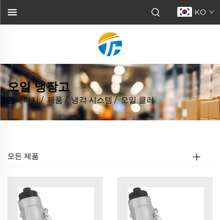
KO
오일 냉장고
홈페이지
/
제품
/
냉각 시스템
/
오일 쿨러
모든 제품