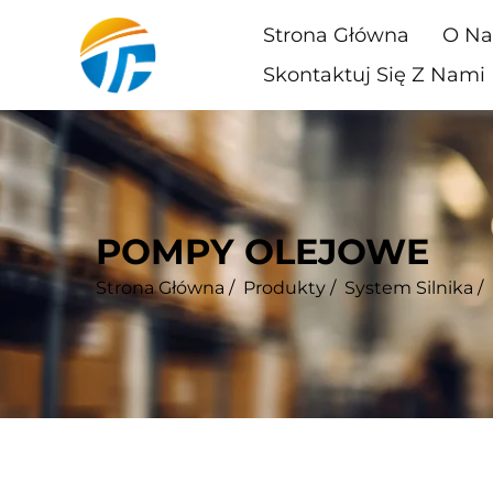
Strona Główna
O Na
Skontaktuj Się Z Nami
POMPY OLEJOWE
Strona Główna
/
Produkty
/
System Silnika
/