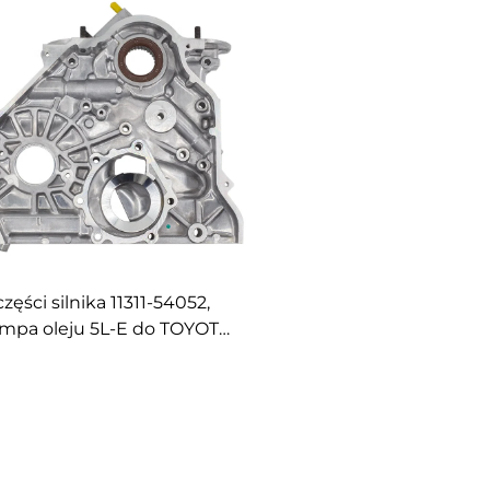
części silnika 11311-54052,
mpa oleju 5L-E do TOYOTA
CRUISER PRADO 3.0L