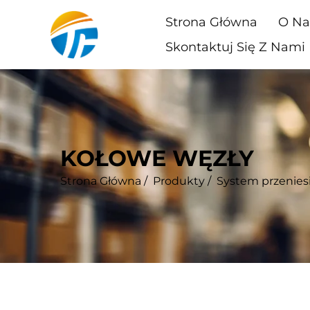
Strona Główna
O Na
Skontaktuj Się Z Nami
KOŁOWE WĘZŁY
Strona Główna
/
Produkty
/
System przenies