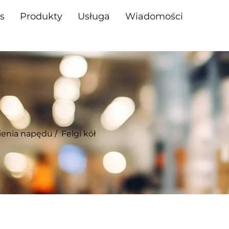
s
Produkty
Usługa
Wiadomości
ienia napędu
/
Felgi kół