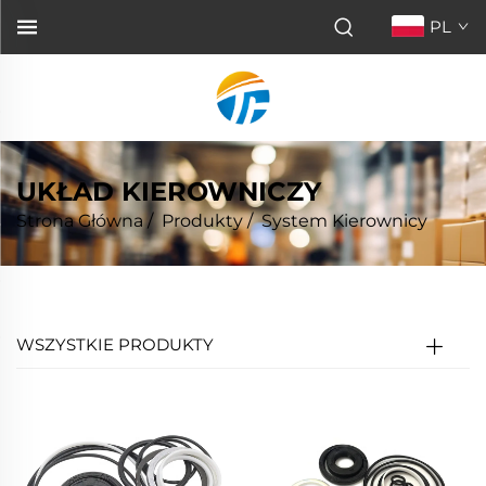
PL
UKŁAD KIEROWNICZY
Strona Główna
/
Produkty
/
System Kierownicy
WSZYSTKIE PRODUKTY