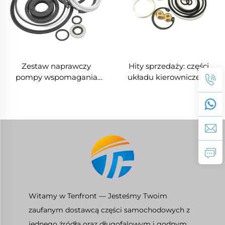
Zestaw naprawczy
Hity sprzedaży: części
pompy wspomagania
układu kierowniczego
kierownicy 04445-66050
04445-35130, nowy
dla Toyota Land Cruiser,
komplet uszczelek
hurtowe części
mechanizmu sterowania
samochodowe
wspomagania kierownicy
do TOYOTA 4Runner
FORTUNER HILUX
Witamy w Tenfront — Jesteśmy Twoim
zaufanym dostawcą części samochodowych z
jednego źródła oraz długofalowym i godnym