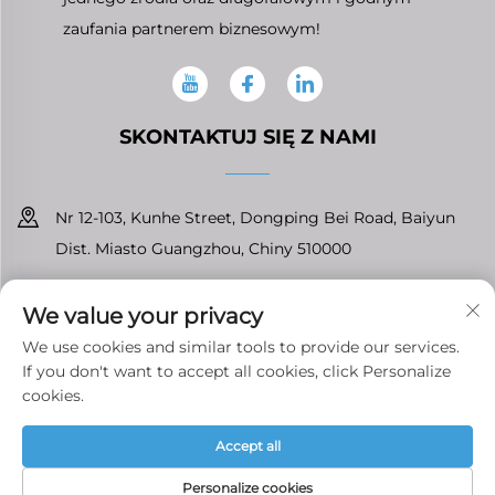
zaufania partnerem biznesowym!
SKONTAKTUJ SIĘ Z NAMI
Nr 12-103, Kunhe Street, Dongping Bei Road, Baiyun
Dist. Miasto Guangzhou, Chiny 510000
+86-13826296061
We value your privacy
[email protected]
We use cookies and similar tools to provide our services.
If you don't want to accept all cookies, click Personalize
cookies.
Prawa autorskie © Guangzhou Tenfront Auto Parts Co.,Ltd
Accept all
Wszelkie prawa zastrzeżone
Polityka prywatności
Personalize cookies