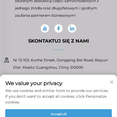
zaufanym dostawcą części samochodowych z
jednego źródła oraz długofalowym i godnym
zaufania partnerem biznesowym!
SKONTAKTUJ SIĘ Z NAMI
Nr 12-103, Kunhe Street, Dongping Bei Road, Baiyun
Dist. Miasto Guangzhou, Chiny 510000
+86-13826296061
We value your privacy
[email protected]
We use cookies and similar tools to provide our services.
If you don't want to accept all cookies, click Personalize
cookies.
Prawa autorskie © Guangzhou Tenfront Auto Parts Co.,Ltd
Accept all
Wszelkie prawa zastrzeżone
Polityka prywatności