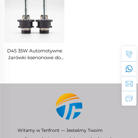
D4S 35W Automotywne
żarówki ksenonowe do
reflektorów 42402C1 do
HONDA Lexus Mazda
Toyota
Witamy w Tenfront — Jesteśmy Twoim