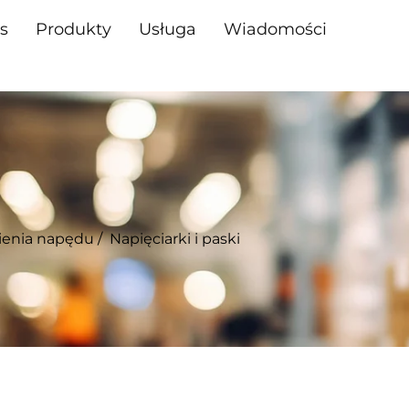
s
Produkty
Usługa
Wiadomości
ienia napędu
/
Napięciarki i paski