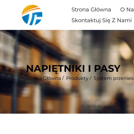
Strona Główna
O Na
Skontaktuj Się Z Nami
NAPIĘTNIKI I PASY
Strona Główna
/
Produkty
/
System przenies