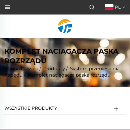
PL
KOMPLET NACIĄGACZA PASKA
ROZRZĄDU
Strona Główna
/
Produkty
/
System przeniesienia
napędu
/
Komplet naciągacza paska rozrządu
WSZYSTKIE PRODUKTY