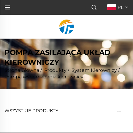
PL
POMPA ZASILAJĄCA UKŁAD
KIEROWNICZY
Strona Główna
/
Produkty
/
System Kierownicy
/
Pompa wspomagania kierownicy
WSZYSTKIE PRODUKTY