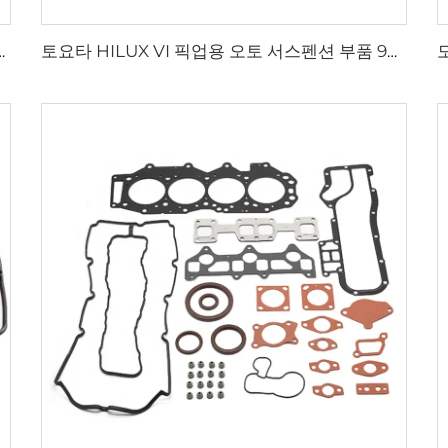
 108*76*8mm G4FC G4FD G4FA 엔진 크랭크샤프트 씰 현대용
토요타 HILUX VI 픽업용 오토 서스펜션 부품 90117-T0002 리어 리프 스프링 2L 2L-T 3L 5L 1KD-FTV 2KD-FTV U-볼트