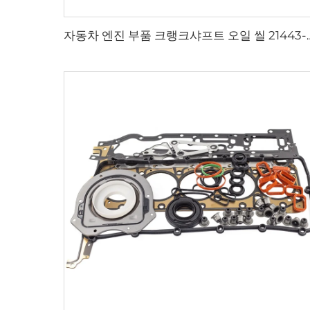
자동차 엔진 부품 크랭크샤프트 오일 씰 21443-2B020 리어 메인 씰