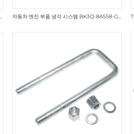
Suburban 타호 Tahoe 5.3용 새로운 엔진 냉각수 온도조절기 워터 온도조절기 12674639
자동차 엔진 부품 냉각 시스템 BK3Q-8A558-GC 워터펌프 어셈블리 BK3Q8A558GC, 포드 레인저 3.2용 워터펌프