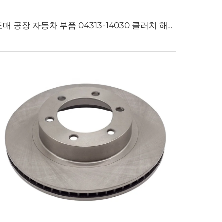
도매 공장 자동차 부품 04313-14030 클러치 해제 실린더 수리 키트 - 토요타 코롤라 / 다이하츠 테리오스 전용