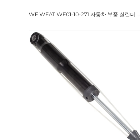
WE WEAT WE01-10-271 자동차 부품 실린더 헤드 가스켓 풀 가스켓 세트 수리 키트 포드 마즈다 3.0