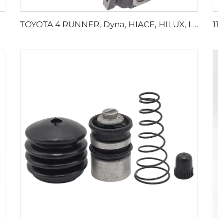
TOYOTA 4 RUNNER, Dyna, HIACE, HILUX, LAND CRUISER 2.8L 차량용 고성능 3L 엔진 실린더 헤드 커버 11101-54131