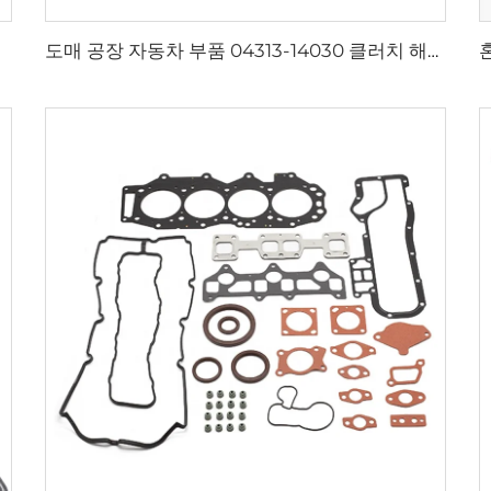
도매 공장 자동차 부품 04313-14030 클러치 해제 실린더 수리 키트 - 토요타 코롤라 / 다이하츠 테리오스 전용