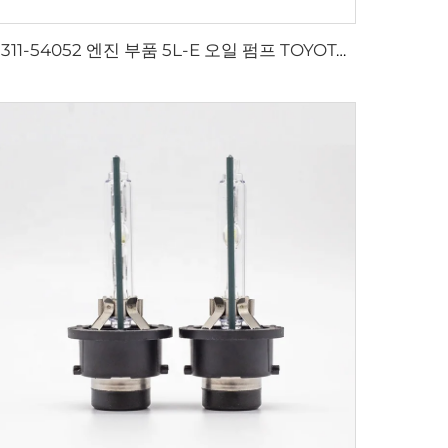
11311-54052 엔진 부품 5L-E 오일 펌프 TOYOTA 크루저 프라도 3.0L용