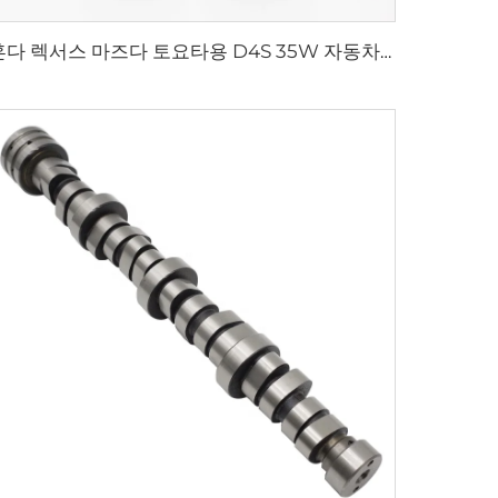
혼다 렉서스 마즈다 토요타용 D4S 35W 자동차 헤드라이트 제논 전구 42402C1