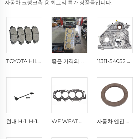
자동차
크랭크축
용 최고의 특가 상품들입니다.
TOYOTA HILUX 2004- 용 브레이크 패드 04465-0K160 자동 제동 시스템
좋은 가격의 ME013326 실린더 헤드 가스켓 제조업체 4D31 엔진 가스켓 MITSUBISHI용
11311-54052 엔진 부품 5L-E 오일 펌프 TOYOTA 크루저 프라도 3.0L용
현대 H-1, H-100, I40 2.5 전면용 신형 스테빌라이저 바 링크 54830-4H250 자동 서스펜션 시스템
WE WEAT WE01-10-271 자동차 부품 실린더 헤드 가스켓 풀 가스켓 세트 수리 키트 포드 마즈다 3.0
자동차 엔진 부품 크랭크샤프트 오일 씰 21443-2B020 리어 메인 씰 108*76*8mm G4FC G4FD G4FA 엔진 크랭크샤프트 씰 현대용