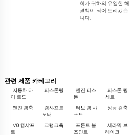
희가 귀하의 유일한 해
결책이 되어 드리겠습
니다.
관련 제품 카테고리
자동차 타
피스톤링
엔진 피스
피스톤 링
이 로드
톤
세트
엔진 캠축
캠샤프트
터보 캠 샤
성능 캠축
모터
프트
V8 캠샤프
크랭크축
프론트 볼
세라믹 브
트
조인트
레이크