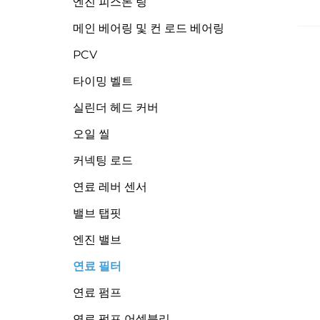
엔진 피스톤 링
메인 베어링 및 컨 로드 베어링
PCV
타이밍 벨트
실린더 헤드 커버
오일 씰
커넥팅 로드
연료 레버 센서
밸브 탭핏
엔진 밸브
연료 필터
연료 펌프
연료 펌프 어셈블리