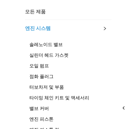
모든 제품
엔진 시스템
솔레노이드 밸브
실린더 헤드 가스켓
오일 펌프
점화 플러그
터보차저 및 부품
타이밍 체인 키트 및 액세서리
밸브 커버
엔진 피스톤