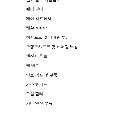
에어 필터
에어 컴프레서
캐arburetor
캠샤프트 및 베어링 부싱
크랭크샤프트 및 베어링 부싱
엔진 마운트
팬 벨트
연료 펌프 및 부품
가스켓 키트
오일 필터
기타 엔진 부품