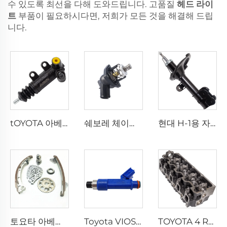
수 있도록 최선을 다해 도와드립니다. 고품질
헤드 라이
트
부품이 필요하시다면, 저희가 모든 것을 해결해 드립
니다.
tOYOTA 아베노스 AVENSIS 코롤라 COROLLA 프레미오 PREMIO 야리스 YARIS 1.6용 클러치 슬레이브 실린더 31470-12093
쉐보레 체이니 Cheyenne 실버라도 Silverado 서브어반 Suburban 타호 Tahoe 5.3용 새로운 엔진 냉각수 온도조절기 워터 온도조절기 12674639
현대 H-1용 자동차 부품 쇼크 엑서버 54660-4H050
토요타 아베니스, 코롤라 1.6L, 1.8L용 신형 메탈 타이밍 체인 킷 13501-22030, 13506-22030
Toyota VIOS 및 YARIS 1.3, 1.5용 신형 자동차 엔진 시스템 인젝터 노즐 23209-21040
TOYOTA 4 RUNNER, Dyna, HIACE, HILUX, LAND CRUISER 2.8L 차량용 고성능 3L 엔진 실린더 헤드 커버 11101-54131