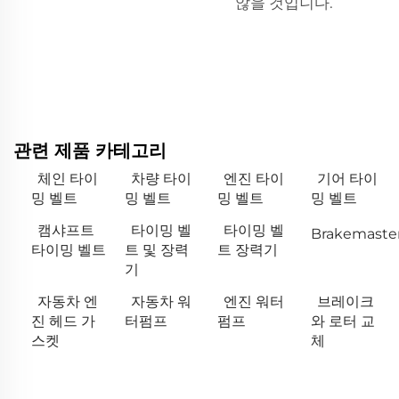
않을 것입니다.
관련 제품 카테고리
체인 타이
차량 타이
엔진 타이
기어 타이
밍 벨트
밍 벨트
밍 벨트
밍 벨트
캠샤프트
타이밍 벨
타이밍 벨
Brakemaste
타이밍 벨트
트 및 장력
트 장력기
기
자동차 엔
자동차 워
엔진 워터
브레이크
진 헤드 가
터펌프
펌프
와 로터 교
스켓
체