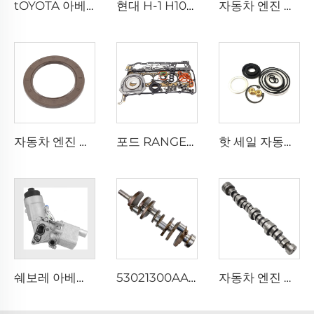
tOYOTA 아베노스 AVENSIS 코롤라 COROLLA 프레미오 PREMIO 야리스 YARIS 1.6용 클러치 슬레이브 실린더 31470-12093
현대 H-1 H100용 고품질 신제품 92401-4H000 92402-4H000 자동 후방 조명 24V 리어 램프 테일 라이트
자동차 엔진 부품 냉각 시스템 BK3Q-8A558-GC 워터펌프 어셈블리 BK3Q8A558GC, 포드 레인저 3.2용 워터펌프
자동차 엔진 부품 크랭크샤프트 오일 씰 21443-2B020 리어 메인 씰 108*76*8mm G4FC G4FD G4FA 엔진 크랭크샤프트 씰 현대용
포드 RANGER / 마즈다 BT-50 3.2L용 엔진 풀 가스킷 세트 AB39-6079-AB 오버홀 씰 가스킷 키트
핫 세일 자동차 스티어링 부품 04445-35130 신형 TOYOTA 4러너 포츄너 힐럭스 전동 파워 스티어링 기어 실링 키트
쉐보레 아베오 크루즈 트랙스 1.4 엔진용 55566784 오일 쿨러 필터 하우징
53021300AA 자동차 엔진 크랭크축, 크라이슬러, DODGE, 지프 5.7용
자동차 엔진 부품 53022263AE 53022263AF CHEROKEE 크라이슬러 DODGE JEEP WRANGLER 5.7L V8용 엔진 캠샤프트