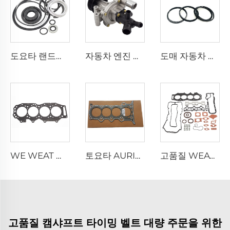
도요타 랜드크루저 전용 오토 파츠 도매 파워 스티어링 펌프 수리 키트 04445-66050
자동차 엔진 부품 냉각 시스템 BK3Q-8A558-GC 워터펌프 어셈블리 BK3Q8A558GC, 포드 레인저 3.2용 워터펌프
도매 자동차 부품 1GR 엔진 13011-31100 13013-31100 피스톤 링 세트, 토요타 4 RUNNER FJ 크루저 타운다 4.0용
WE WEAT WE01-10-271 자동차 부품 실린더 헤드 가스켓 풀 가스켓 세트 수리 키트 포드 마즈다 3.0
토요타 AURIS COROLLA PLATZ PORTE PREMIO PRIUS YARIS 1.3 1.5용 오토 엔진 부품 1NZ 2NZ 실린더 헤드 가스켓
고품질 WEAT 엔진 가스켓 세트 WE01-10-271 오버홀 실링 키트 포드 RANGER 3.0L / 마즈다 BT-50 3.0L용
고품질 캠샤프트 타이밍 벨트 대량 주문을 위한