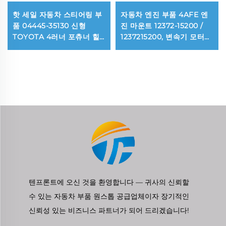
핫 세일 자동차 스티어링 부
자동차 엔진 부품 4AFE 엔
품 04445-35130 신형
진 마운트 12372-15200 /
TOYOTA 4러너 포츄너 힐
1237215200, 변속기 모터
럭스 전동 파워 스티어링 기
마운트, 토요타 코롤라
어 실링 키트
AE110/AE111(1991~1999년)
용
텐프론트에 오신 것을 환영합니다 — 귀사의 신뢰할
수 있는 자동차 부품 원스톱 공급업체이자 장기적인
신뢰성 있는 비즈니스 파트너가 되어 드리겠습니다!