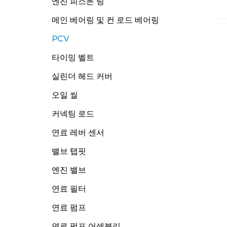
엔진 피스톤 링
메인 베어링 및 컨 로드 베어링
PCV
타이밍 벨트
실린더 헤드 커버
오일 씰
커넥팅 로드
연료 레버 센서
밸브 탭핏
엔진 밸브
연료 필터
연료 펌프
연료 펌프 어셈블리