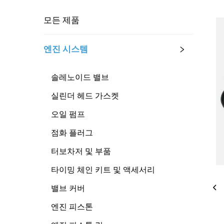
모든 제품
엔진 시스템
솔레노이드 밸브
실린더 헤드 가스켓
오일 펌프
점화 플러그
터보차저 및 부품
타이밍 체인 키트 및 액세서리
밸브 커버
엔진 피스톤