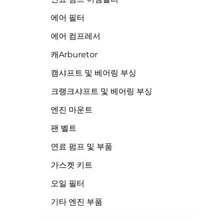
에어 필터
에어 컴프레서
캐arburetor
캠샤프트 및 베어링 부싱
크랭크샤프트 및 베어링 부싱
엔진 마운트
팬 벨트
연료 펌프 및 부품
가스켓 키트
오일 필터
기타 엔진 부품