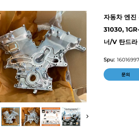
자동차 엔진 부
31030, 1
너/V 탄드라 
16016997
Spu:
문의