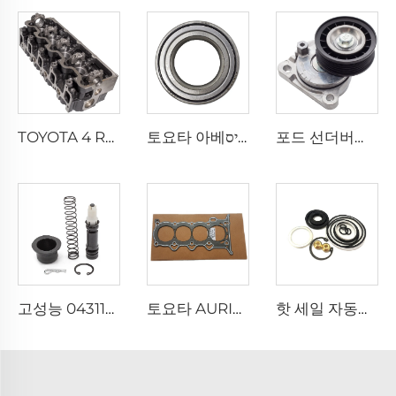
TOYOTA 4 RUNNER, Dyna, HIACE, HILUX, LAND CRUISER 2.8L 차량용 고성능 3L 엔진 실린더 헤드 커버 11101-54131
토요타 아베ניס, 코롤라 1.6, 1.8, 2.0 전륜 휠 허브 베어링 90363-40066
포드 선더버드 트랜짓 2.3 T23HDEX용 신형 자동 엔진 6E5Z-6A228-B 타이밍 벨트 텐셔너
고성능 04311-12060 마스터 실린더 수리 키트, TOYOTA 자동 변속기 시스템용
토요타 AURIS COROLLA PLATZ PORTE PREMIO PRIUS YARIS 1.3 1.5용 오토 엔진 부품 1NZ 2NZ 실린더 헤드 가스켓
핫 세일 자동차 스티어링 부품 04445-35130 신형 TOYOTA 4러너 포츄너 힐럭스 전동 파워 스티어링 기어 실링 키트