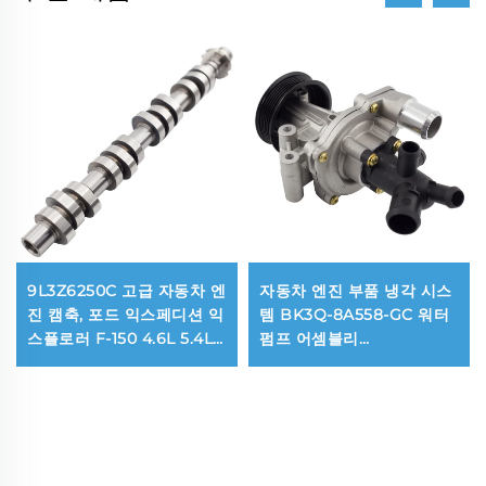
9L3Z6250C 고급 자동차 엔
자동차 엔진 부품 냉각 시스
진 캠축, 포드 익스페디션 익
템 BK3Q-8A558-GC 워터
스플로러 F-150 4.6L 5.4L
펌프 어셈블리
4AT 4R75W용
BK3Q8A558GC, 포드 레인
저 3.2용 워터펌프