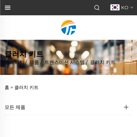
KO
클러치 키트
홈페이지
/
제품
/
트랜스미션 시스템
/
클러치 키트
홈 >
클러치 키트
모든 제품