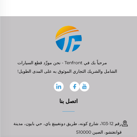
مرحباً بك في Tenfront - نحن مورِّد قطع السيارات
الشامل والشريك التجاري الموثوق به على المدى الطويل!
اتصل بنا
رقم 12-103، شارع كونه، طريق دونغبينغ باي، حي بايون، مدينة
قوانغتشو، الصين 510000