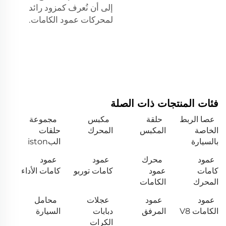
إلى أن نُعرف كمزود رائد
لمحركات عمود الكامات.
فئات المنتجات ذات الصلة
عصا الربط
حلقة
مكبس
مجموعة
الخاصة
المكبس
المحرك
حلقات
بالسيارة
البiston
عمود
محرك
عمود
عمود
كامات
عمود
كامات توربو
كامات الأداء
المحرك
الكامات
عمود
عمود
عجلات
محامل
الكامات V8
المرفق
دبابات
السيارة
الكرات