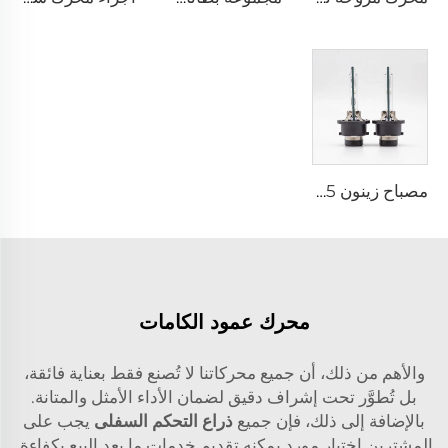
مصباح زينون D4S 35 واط لمصابيح السيارة الأمامية 42402C1 لهوندا لكزس مازدا تويوتا
محرك عمود الكامات
والأهم من ذلك، أن جميع محركاتنا لا تُصنع فقط بعناية فائقة،
بل تُطوَّر تحت إشراف دقيق لضمان الأداء الأمثل والمتانة.
بالإضافة إلى ذلك، فإن جميع
ذراع التحكم السفلى
يجب على
المشترين اختيار مورد يمكنه تقديم خدمات ما بعد البيع بكفاءة.