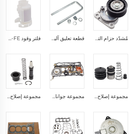
مُشدّد حزام التوقيت الجديد للمحرك الآلي 6E5Z-6A228-B لسيارات فورد ثاندربرد ترانزيت 2.3 T23HDEX
قطعة تعليق آلية 90117-T0002 نابض لوح خلفي 2L 2L-T 3L 5L 1KD-FTV 2KD-FTV مسمار U لسيارة تويوتا هيلوكس VI بييك أب
فلتر وقود 1G-FE 1MZ-FE للجملة لمحرك السيارة 23300-21010 لسيارات لكزس تويوتا بريوس كراون رويال كامري صالون 2.4
مجموعة إصلاح اسطوانة فصل القابض 04313-14030 قطع غيار السيارات بالجملة من المصنع لسيارة Toyota COROLLA / DAIHATSU TERIOS
مجموعة جوانات المحرك الكاملة AB39-6079-AB، مجموعة جوانات الإصلاح الشاملة لسيارة Ford RANGER / Mazda BT-50 3.2L
مجموعة إصلاح أسطوانة رئيسية عالية الأداء 04311-12060 لنظام نقل الحركة التلقائي TOYOTA