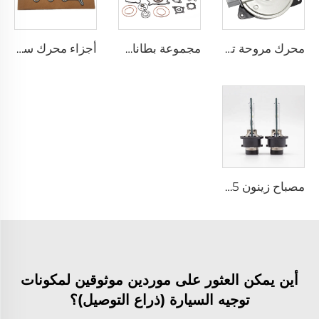
محرك مروحة تبريد المحرك بالجملة 16363-28150، مروحة المبرد الأصلية 12 فولت لأنظمة LEXUS UX300E RZ450e / TOYOTA COROLLA Prius SIENTA Vizi
مجموعة بطانات إصلاح المحرك 2.5 YD25 10101-CK586 مجموعة بطانات كاملة لسيارة نيسان نافارا 2008-2016
أجزاء محرك سيارة 1NZ 2NZ طقم رأس الأسطوانة لسيارات تويوتا AURIS COROLLA PLATZ PORTE PREMIO PRIUS YARIS 1.3 1.5
مصباح زينون D4S 35 واط لمصابيح السيارة الأمامية 42402C1 لهوندا لكزس مازدا تويوتا
أين يمكن العثور على موردين موثوقين لمكونات
توجيه السيارة (ذراع التوصيل)؟