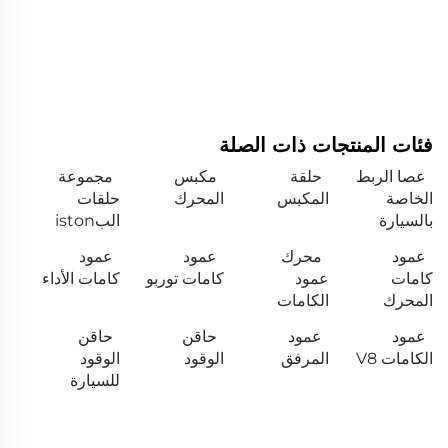
فئات المنتجات ذات الصلة
عصا الربط
حلقة
مكبس
مجموعة
الخاصة
المكبس
المحرك
حلقات
بالسيارة
البiston
عمود
محرك
عمود
عمود
كامات
عمود
كامات توربو
كامات الأداء
المحرك
الكامات
عمود
عمود
حاقن
حاقن
الكامات V8
المرفق
الوقود
الوقود
للسيارة