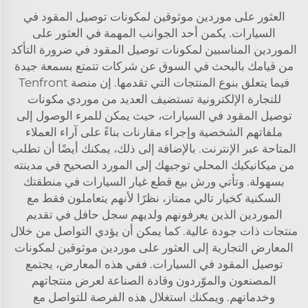
العثور على موردين موثوقين لمكونات توصيل المقود في
السيارات. يكمن أحد الجوانب المهمة في العثور على
الموردين المناسبين لمكونات توصيل المقود في ضرورة التأكد
من قيامك بالبحث في السوق عن شركات تتمتع بسمعة جيدة
فيما يتعلق بنوع المنتجات التي تقدمها. إن منصة Tenfront
للتجارة الإلكترونية تستضيف العديد من موردي مكونات
توصيل المقود في السيارات، حيث يمكن للمرء الوصول إلى
ملفاتهم الشخصية وإجراء مقارنات بناءً على آراء العملاء
المتاحة عبر الإنترنت. بالإضافة إلى ذلك، يمكنك أيضًا أن تطلب
من ميكانيكيك المحلي توجيهك إلى المورد الصحيح في مدينته
بسهولة. وتأتي ورش بيع قطع غيار السيارات في منطقتك
السكنية كخيار تالي ممتاز، نظرًا لأنهم يتعاملون فقط مع
الموردين الذين يعرفونهم ولديهم سجل حافل في تقديم
منتجات ذات جودة عالية. كما يمكن أن يؤدي التواصل من خلال
المعارض التجارية إلى العثور على موردين موثوقين لمكونات
توصيل المقود في السيارات. ففي هذه المعارض، يجتمع
المصنعون والموّردون وقادة الصناعة لعرض منتجاتهم
وخدماتهم. ويمكنك استغلال هذه الفرصة للتواصل مع