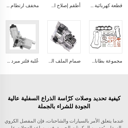
قطعة كهربائية للسيارة عالية الجودة 6C11-12K073-AA مستشعر موقع عمود المرفق لسيارات فورد MONDEO وTRANSIT بمحرك 2.0 لتر
أطقم إصلاح اسطوانة القابض الرئيسية 04311-60051 لسيارة Toyota LAND CRUISER
مخفف ارتطام عالي الجودة 1K0513029FA 1Q0513029FA BRU مخفف ارتطام خلفي غازي لسيارة فولكس واجن جولف Mk5
مجموعة بطانات محرك WEAT عالية الجودة WE01-10-271 مجموعة إحكام الصيانة لسيارة فورد رينجر 3.0 لتر / مازدا BT-50 3.0 لتر
صمام الملف اللولبي 15810-RAA-A03 لهوندا أكورد، سيفيك، فيت، سالون، أوشيس، أكورا 2.4
عُلبة فلتر مبرد الزيت 55566784 لمحرك شيفروليه Aveo CRUZE TRAX سعة 1.4
كيفية تحديد وصلات كرّاسة الذراع السفلية عالية
الجودة للشراء بالجملة
عندما يتعلق الأمر بالسيارات والشاحنات، فإن المفصل الكروي
السفلي يُعد من المكونات الحيوية. فهو يساعد العجلات على