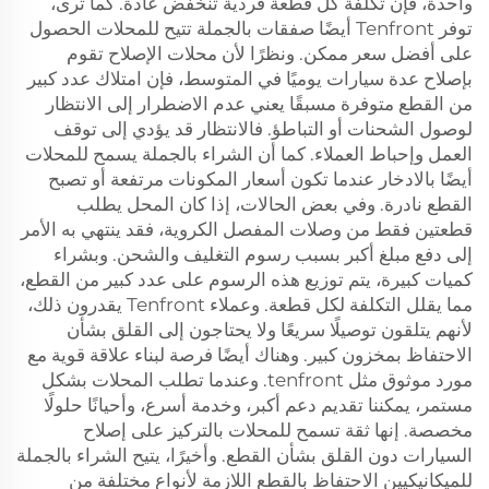
واحدة، فإن تكلفة كل قطعة فردية تنخفض عادةً. كما ترى،
توفر Tenfront أيضًا صفقات بالجملة تتيح للمحلات الحصول
على أفضل سعر ممكن. ونظرًا لأن محلات الإصلاح تقوم
بإصلاح عدة سيارات يوميًا في المتوسط، فإن امتلاك عدد كبير
من القطع متوفرة مسبقًا يعني عدم الاضطرار إلى الانتظار
لوصول الشحنات أو التباطؤ. فالانتظار قد يؤدي إلى توقف
العمل وإحباط العملاء. كما أن الشراء بالجملة يسمح للمحلات
أيضًا بالادخار عندما تكون أسعار المكونات مرتفعة أو تصبح
القطع نادرة. وفي بعض الحالات، إذا كان المحل يطلب
قطعتين فقط من وصلات المفصل الكروية، فقد ينتهي به الأمر
إلى دفع مبلغ أكبر بسبب رسوم التغليف والشحن. وبشراء
كميات كبيرة، يتم توزيع هذه الرسوم على عدد كبير من القطع،
مما يقلل التكلفة لكل قطعة. وعملاء Tenfront يقدرون ذلك،
لأنهم يتلقون توصيلًا سريعًا ولا يحتاجون إلى القلق بشأن
الاحتفاظ بمخزون كبير. وهناك أيضًا فرصة لبناء علاقة قوية مع
مورد موثوق مثل tenfront. وعندما تطلب المحلات بشكل
مستمر، يمكننا تقديم دعم أكبر، وخدمة أسرع، وأحيانًا حلولًا
مخصصة. إنها ثقة تسمح للمحلات بالتركيز على إصلاح
السيارات دون القلق بشأن القطع. وأخيرًا، يتيح الشراء بالجملة
للميكانيكيين الاحتفاظ بالقطع اللازمة لأنواع مختلفة من