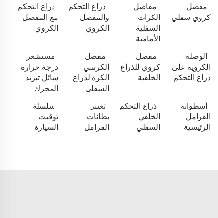
مفصل
مفاصل
ذراع التحكم
ذراع التحكم
كروي سفلي
الكرات
والمفصل
مع المفصل
السفلية
الكروي
الكروي
الأمامية
الوصلة
مفصل
مفصل
مستشعر
الكروية على
كروي للذراع
الكرسي
درجة حرارة
ذراع التحكم
الخلفية
الكرة لذراع
سائل تبريد
السفلى
المحرك
أسطوانة
ذراع التحكم
تغيير
سلسلة
الفرامل
الخلفي
بطانات
توقيت
الرئيسية
السفلي
الفرامل
السيارة