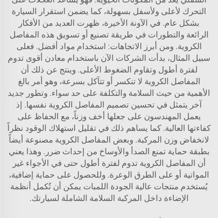
التحرك لأعلى ولأسفل بسهولة، كما يضمن استقرار السيارة
بشكل عام. في الآونة الأخيرة، ظهرت العديد من الأفكار
الرائعة والتطورات في طريقة تصنيع أو تسويق هذه المفاصل
الكروية. ومن أبرز الاتجاهات: استخدام مواد أفضل. فعلى
سبيل المثال، بدأت الشركات الآن باستخدام معادن أقوى تدوم
لفترة أطول وتقاوم الضغوط الأعلى. وينتج عن ذلك أن
المفاصل الكروية لا تنكسر أو تتآكل بسرعة، وهو أمر بالغ
الأهمية من حيث السلامة والتكلفة على حد سواء. وتطور جديد
آخر يتمثل في تحسين تصميم المفاصل الكروية نفسها. إذ
يعمل المهندسون على جعلها أخف وزناً، مع الحفاظ على
كفاءتها العالية. كما يساهم ذلك في تقليل استهلاك الوقود نظراً
لانخفاض وزن المركبة. وبعض المفاصل الكروية مصنوعة أيضاً
بطبقة حماية تمنع الصدأ والأوساخ من إحداث ضرر. وهذا يعني
أن المفاصل الكروية تدوم لفترة أطول حتى في الأجواء غير
المواتية أو على الطرق الوعرة. وللحصول على حماية إضافية،
يُستخدم منتجات عالية الجودة
اللمبات
يمكن أن تُكمل أنظمة
الإضاءة داخل المركبة السلامة الشاملة لسيارتك.