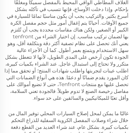
الغلاف المطاطي الواقي المحيط بالمفصل سميكًا ومغلقًا
بإحكام. وإذا دخلت الأوساخ، فإنها تتسبب في تآكله بشكل
أسرع بكثير. والتركيب يجب أن يكون مناسبًا تمامًا للسيارة في
جميع الأوقات. أحيانًا يتم إغفال أمور مثل حجم مفصل الكرة
الكبير أو الصغير، ولكن هناك مقاسات محددة يجب أن تُلتزم
بها لضمان تركيب مناسب. إن اختيار الشراء من tenfront
يعني أنك تحصل على نظام تصفية أكثر دقة وبتكلفة أقل، وهو
سهل الاستخدام ويتمتع بعمر أطول. كما أن الأجزاء عالية
الجودة تكون أرخص على المدى الطويل، لأنها لا تتعطل بشكل
متكرر ولا تحتاج إلى استبدال عاجل. عند الشراء بكميات كبيرة،
اطلب عينات لتجربتها واطلب شهادات المنتج؛ أو تحقق مما إذا
كان المورد يقدم ضمانًا أو دعمًا. هذه هي أنواع الضمانات التي
تحصل عليها مع منتجات Tenfront، حتى لا تضيع أموالك على
مفاصل رخيصة الصنع لا تدوم طويلاً. فالجودة تعني السلامة،
وأقل تعبًا للميكانيكيين والسائقين على حد سواء.
غالبًا ما يمكن لمحل إصلاح السيارات المحلي توفير المال من
خلال شراء وصلات المفصل الكروية السفلية للذراع التحكم
بكميات كبيرة. بشكل عام، عند شراء العديد من القطع دفعة