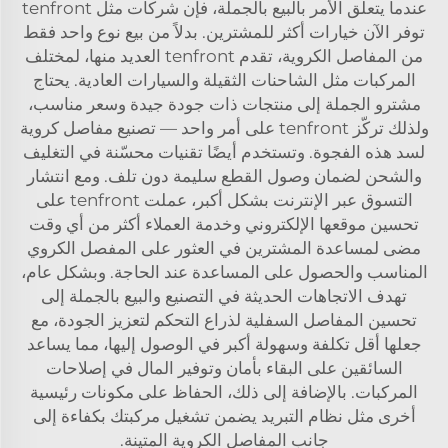
عندما يتعلق الأمر بالبيع بالجملة، فإن شركات مثل tenfront
توفر الآن خيارات أكثر للمشترين. بدلاً من بيع نوع واحد فقط
من المفاصل الكروية، تقدم tenfront العديد منها، لمختلف
المركبات مثل الشاحنات الثقيلة والسيارات العادية. يحتاج
مشترو الجملة إلى منتجات ذات جودة جيدة وسعر مناسب،
ولذلك تركّز tenfront على أمر واحد — تصنيع مفاصل كروية
لسد هذه الفجوة. وتستخدم أيضًا تقنيات محسّنة في التغليف
والشحن لضمان وصول القطع سليمة دون تلف. ومع انتشار
التسوق عبر الإنترنت بشكل أكبر، عملت tenfront على
تحسين موقعها الإلكتروني وخدمة العملاء أكثر من أي وقت
مضى لمساعدة المشترين في العثور على المفصل الكروي
المناسب والحصول على المساعدة عند الحاجة. وبشكل عام،
تهدف الاتجاهات الحديثة في التصنيع والبيع بالجملة إلى
تحسين المفاصل السفلية لذراع التحكم لتعزيز الجودة، مع
جعلها أقل تكلفة وسهولة أكبر في الوصول إليها، مما يساعد
السائقين على البقاء بأمان وتوفير المال في إصلاحات
المركبات. بالإضافة إلى ذلك، الحفاظ على مكونات رئيسية
أخرى مثل
نظام التبريد
يضمن تشغيل مركبتك بكفاءة إلى
جانب المفاصل الكروية المتينة.