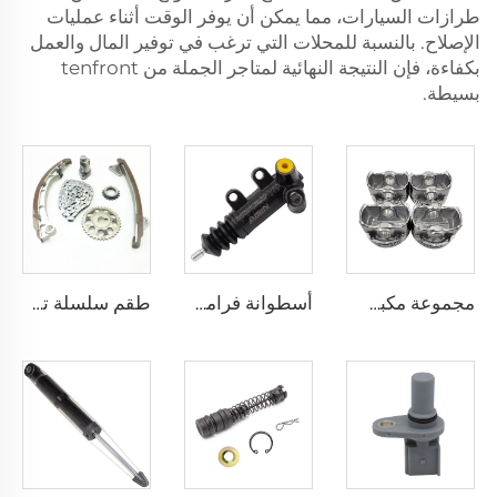
طرازات السيارات، مما يمكن أن يوفر الوقت أثناء عمليات
الإصلاح. بالنسبة للمحلات التي ترغب في توفير المال والعمل
بكفاءة، فإن النتيجة النهائية لمتاجر الجملة من tenfront
بسيطة.
مجموعة مكبس محرك جديدة بحالة قياسية 55567934 لشيفروليه كروز 1.8 لتر
أسطوانة فرامل القابض المساعدة 31470-12093 لـ تويوتا أفانسيس كورولا بريميو ياريس 1.6
طقم سلسلة توقيت معدنية جديدة 13501-22030 و13506-22030 لسيارة تويوتا أفانسيس وكورولا 1.6 لتر و1.8 لتر