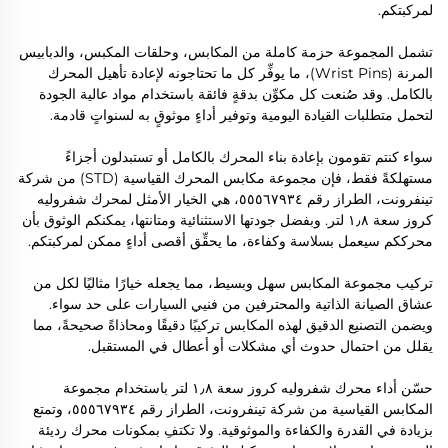
لمركبتكم.
تشمل المجموعة حزمة كاملة من المكابس، وحلقات المكبس، والدبابيس
المرنة (Wrist Pins)، ما يوفِّر كل ما تحتاجونه لإعادة تأهيل المحرك
بالكامل. وقد صُنعت كل مكوِّن بدقةٍ فائقة باستخدام مواد عالية الجودة
لتحمل متطلبات القيادة اليومية وتوفير أداءٍ موثوقٍ به لسنواتٍ قادمة.
سواء كنتم تقومون بإعادة بناء المحرك بالكامل أو تستبدلون أجزاءً
مستهلكةً فقط، فإن مجموعة مكابس المحرك القياسية (STD) من شركة
تينفرونت، الطراز رقم ٥٥٥٦٧٩٣٤، هي الخيار الأمثل لمحرك شفروليه
كروز سعة ١٫٨ لتر. وبفضل جودتها الاستثنائية ومتانتها، يمكنكم الوثوق بأن
محرككم سيعمل بسلاسة وكفاءة، ما يحقِّق أقصى أداءٍ ممكن لمركبتكم.
تركيب مجموعة المكابس سهل وبسيط، مما يجعله خيارًا مثاليًا لكل من
عشاق الصيانة الذاتية والمحترفين من فنيي السيارات على حد سواء.
ويضمن التصنيع الدقيق لهذه المكابس تركيبًا دقيقًا ومحاذاةً صحيحةً، مما
يقلل من احتمال حدوث أي مشكلات أو أعطال في المستقبل.
حسّن أداء محرك شفروليه كروز سعة ١٫٨ لتر باستخدام مجموعة
المكابس القياسية من شركة تينفرونت، الطراز رقم ٥٥٥٦٧٩٣٤، وتمتع
بزيادة في القدرة والكفاءة والموثوقية. ولا تكتفِ بمكونات محرك رديئة