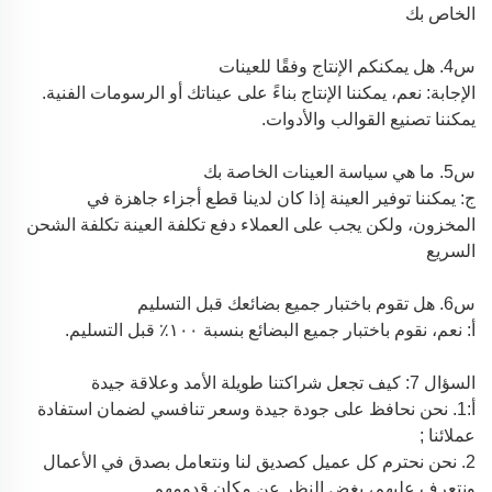
الخاص بك
س4. هل يمكنكم الإنتاج وفقًا للعينات
الإجابة: نعم، يمكننا الإنتاج بناءً على عيناتك أو الرسومات الفنية.
يمكننا تصنيع القوالب والأدوات.
س5. ما هي سياسة العينات الخاصة بك
ج: يمكننا توفير العينة إذا كان لدينا قطع أجزاء جاهزة في
المخزون، ولكن يجب على العملاء دفع تكلفة العينة
تكلفة الشحن
السريع
س6. هل تقوم باختبار جميع بضائعك قبل التسليم
أ: نعم، نقوم باختبار جميع البضائع بنسبة ١٠٠٪ قبل التسليم.
السؤال 7: كيف تجعل شراكتنا طويلة الأمد وعلاقة جيدة
أ:1. نحن نحافظ على جودة جيدة وسعر تنافسي لضمان استفادة
عملائنا ;
2. نحن نحترم كل عميل كصديق لنا ونتعامل بصدق في الأعمال
ونتعرف عليهم،
بغض النظر عن مكان قدومهم.