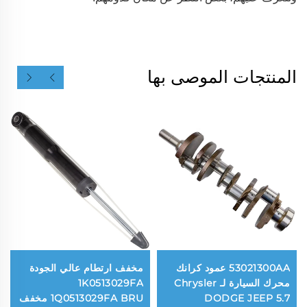
المنتجات الموصى بها
53021300AA عمود كرانك
مخفف ارتطام عالي الجودة
محرك السيارة لـ Chrysler
1K0513029FA
DODGE JEEP 5.7
1Q0513029FA BRU مخفف