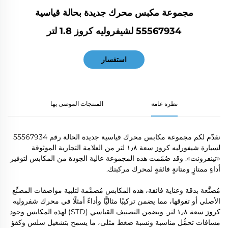
مجموعة مكبس محرك جديدة بحالة قياسية
55567934 لشيفروليه كروز 1.8 لتر
استفسار
نظرة عامة
المنتجات الموصى بها
نقدّم لكم مجموعة مكابس محرك قياسية جديدة الحالة رقم 55567934
لسيارة شيفورليه كروز سعة ١٫٨ لتر من العلامة التجارية الموثوقة
«تينفرونت». وقد صُمّمت هذه المجموعة عالية الجودة من المكابس لتوفير
أداءٍ ممتازٍ ومتانةٍ فائقةٍ لمحرك مركبتك.
مُصنَّعة بدقة وعناية فائقة، هذه المكابس مُصمَّمة لتلبية مواصفات المصنِّع
الأصلي أو تفوقها، مما يضمن تركيبًا مثاليًّا وأداءً أمثلًا في محرك شفروليه
كروز سعة ١٫٨ لتر. ويضمن التصنيف القياسي (STD) لهذه المكابس وجود
مسافات تحمُّل مناسبة ونسبة ضغط مثلى، ما يسمح بتشغيل سلس وكفؤ