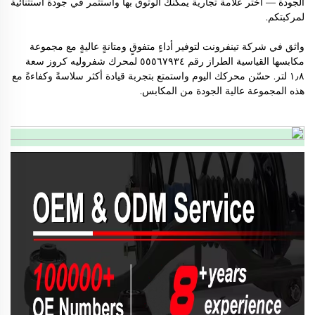
الجودة — اختر علامة تجارية يمكنك الوثوق بها واستثمر في جودة استثنائية
لمركبتكم.
واثق في شركة تينفرونت لتوفير أداءٍ متفوقٍ ومتانةٍ عاليةٍ مع مجموعة
مكابسها القياسية الطراز رقم ٥٥٥٦٧٩٣٤ لمحرك شفروليه كروز سعة
١٫٨ لتر. حسّن محركك اليوم واستمتع بتجربة قيادة أكثر سلاسةً وكفاءةً مع
هذه المجموعة عالية الجودة من المكابس.