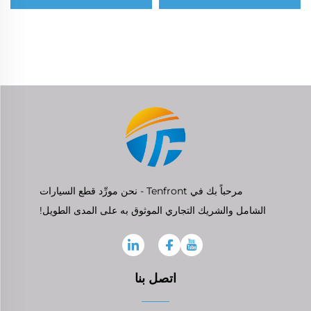
ارتطام خلفي غازي لسيارة
فولكس واجن جولف Mk5
مرحباً بك في Tenfront - نحن مورِّد قطع السيارات
الشامل والشريك التجاري الموثوق به على المدى الطويل!
اتصل بنا