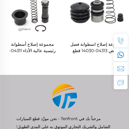
مجموعة إصلاح اسطوانة فصل
مجموعة إصلاح أسطوانة
القابض 04313-14030 قطع
رئيسية عالية الأداء 04311-
غيار السيارات بالجملة من
12060 لنظام نقل الحركة
المصنع لسيارة Toyota
التلقائي TOYOTA
COROLLA / DAIHATSU
TERIOS
مرحباً بك في Tenfront - نحن مورِّد قطع السيارات
الشامل والشريك التجاري الموثوق به على المدى الطويل!