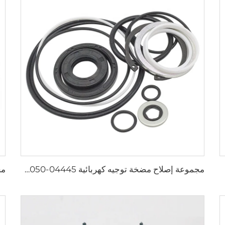
مجموعة إصلاح مضخة توجيه كهربائية 04445-66050 قطع غيار سيارات بالجملة لتويوتا لاند كروزر