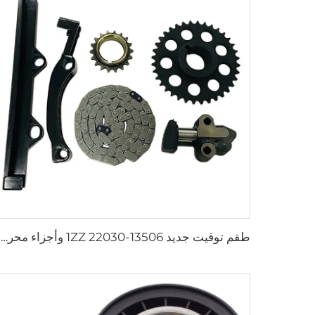
طقم توقيت جديد 13506-22030 1ZZ وأجزاء محرك أخرى لسيارات تويوتا 1.6 و1.8