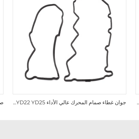
-35130، طقم جوان جديد لتروس التوجيه الكهربائي لسيارات TOYOTA 4Runner FORTUNER HILUX
جوان غطاء صمام المحرك عالي الأداء YD22 YD25 رقم 13270-AD20A لسيارات نيسان X-TRAIL NV200 ALTIMA