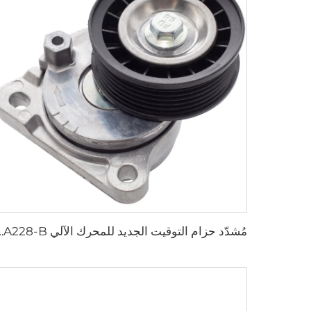
مُشدّد حزام التوقيت الجديد للمحرك الآلي 6A228-B