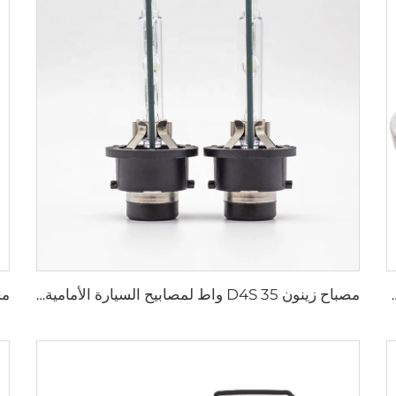
6E5Z- لسيارات فورد ثاندربرد ترانزيت 2.3 T23HDEX
مصباح زينون D4S 35 واط لمصابيح السيارة الأمامية 42402C1 لهوندا لكزس مازدا تويوتا