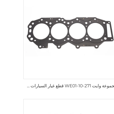
مجموعة وايت WE01-10-271 قطع غيار السيارات طقم جلبة رأس الأسطوانة الكاملة مجموعة إصلاح لفورد مازدا 3.0