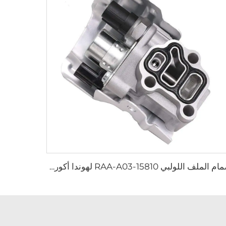
صمام الملف اللولبي 15810-RAA-A03 لهوندا أكورد، سيفيك، فيت، سالون، أوشيس، أكورا 2.4