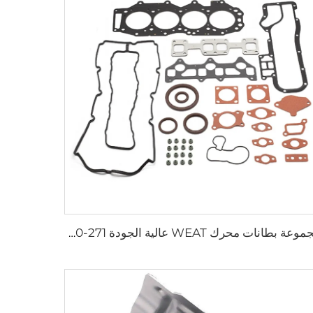
مجموعة بطانات محرك WEAT عالية الجودة WE01-10-271 مجموعة إحكام الصيانة لسيارة فورد رينجر 3.0 لتر / مازدا BT-50 3.0 لتر