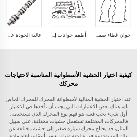
جوان غطاء صمام المحرك عالي الأداء YD22 YD25 رقم 13270-AD20A لسيارات نيسان X-TRAIL NV200 ALTIMA
أطقم جوانات إصلاح المحرك عالية الأداء 10101-EE027 لمحرك نيسان 1.6 HR16 للسيارات
عالية الجودة عمود الحدبات 9L3Z6250C لمحرك فورد Expedition Explorer F-150 4.6L 5.4L 4AT 4R75W
كيفية اختيار الحشية الأسطوانية المناسبة لاحتياجات
محركك
عند اختيار الحشية المثالية لأسطوانة المحرك للمحرك الخاص
بك، هناك بعض الاعتبارات التي يجب أن تأخذها في الاعتبار.
أول شيء يجب فعله هو فهم نوع المحرك الذي تستخدمه.
فالمحركات المختلفة تستعمل حشيات مختلفة. على سبيل
المثال، قد يحتاج محرك سيارة صغير إلى حشية مختلفة عن
تلك المستخدمة في شاحنة ثقيلة. ينبغي أيضًا مراعاة مادة