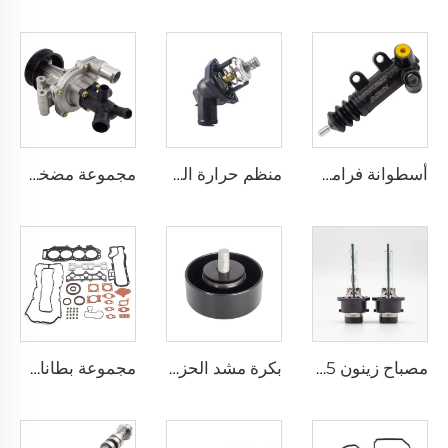
أسطوانة فرامل القابض المساعدة 31470-12093 لـ تويوتا أفانسيس كورولا بريميو ياريس 1.6
منظم حرارة الماء 12674639 منظم حرارة المحرك الجديد لشيفروليه شيانو سيلفرادو سابربان تاهو 5.3
مجموعة مضخة ماء نظام تبريد قطع غيار محرك السيارة BK3Q-8A558-GC، مجموعة مضخة ماء BK3Q8A558GC لمضخة ماء فورد رينجر 3.2
مصباح زينون D4S 35 واط لمصابيح السيارة الأمامية 42402C1 لهوندا لكزس مازدا تويوتا
بكرة مشد الحزام قطعة غيار سيارات عالية الجودة 68027602AA لسيارة فورد فيستا IV 1.3i
مجموعة بطانات محرك WEAT عالية الجودة WE01-10-271 مجموعة إحكام الصيانة لسيارة فورد رينجر 3.0 لتر / مازدا BT-50 3.0 لتر