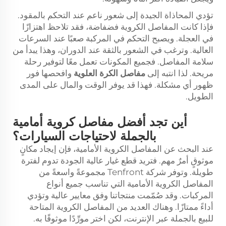
تؤدي المحاذاة الجيدة إلى شعور ناعم عند التحكم بالمقود.
فإذا كانت المفاصل الكروية فضفاضة، فقد تلاحظ اهتزازًا
في العجلة. ويصبح التحكم في المركبة صعبًا عند السرعات
العالية. وترغب في الشعور بالثقة عند الدوران، وهذا يبدأ من
سلامة المفاصل. فجميع المكونات تعمل معًا لتوفير رحلة
مريحة. لذا انتبه إلى
مفاصل الكرة العلوية
وافحصها فور
ظهور أي مشكلة. فهذا قد يوفر الوقت والمال على المدى
الطويل.
أين تجد أفضل مفاصل كروية أمامية
بالجملة لاحتياجات السيارات؟
عند البحث عن المفاصل الكروية الأمامية، فإن إيجاد مكانٍ
موثوقٍ أمرٌ مهم. فتريد قطع غيار عالية الجودة تدوم لفترة
طويلة. وتوفر شركة Tenfront مجموعةً واسعةً من
المفاصل الكروية الأمامية التي تناسب جميع أنواع
المركبات. وقد صُمّمت منتجاتنا وفق معايير عالية وتؤدي
أداءً ممتازًا. وهناك العديد من المفاصل الكروية المتاحة
للبيع بالجملة عبر الإنترنت، لكن اختر مورِّدًا موثوقًا به.