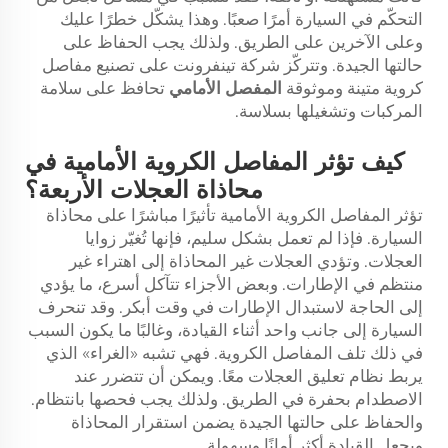
التحكّم في السيارة أمرًا صعبًا. وهذا يشكّل خطرًا عليك
وعلى الآخرين على الطريق. ولذلك يجب الحفاظ على
حالتها الجيدة. وتتركّز شركة تينفرونت على تصنيع مفاصل
كروية متينة وموثوقة
المفصل الأمامي
تحافظ على سلامة
المركبات وتشغيلها بسلاسة.
كيف تؤثر المفاصل الكروية الأمامية في
محاذاة العجلات الأربعة؟
تؤثر المفاصل الكروية الأمامية تأثيرًا مباشرًا على محاذاة
السيارة. فإذا لم تعمل بشكل سليم، فإنها تُغيّر زوايا
العجلات. وتؤدي العجلات غير المحاذاة إلى اهتراء غير
منتظم في الإطارات. وبعض الأجزاء تتآكل أسرع، ما يؤدي
إلى الحاجة لاستبدال الإطارات في وقت أبكر. وقد تنحرف
السيارة إلى جانب واحد أثناء القيادة، وغالبًا ما يكون السبب
في ذلك تلف المفاصل الكروية. فهي تشبه «الغراء» الذي
يربط نظام تعليق العجلات معًا. ويمكن أن تتضرر عند
الاصطدام بحفرة في الطريق. ولذلك يجب فحصها بانتظام.
والحفاظ على حالتها الجيدة يضمن استقرار المحاذاة
ويجعل القيادة أكثر أمانًا وسهولة.