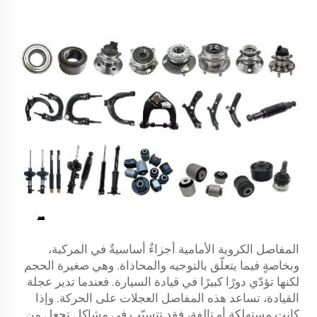
المفاصل الكروية الأمامية أجزاءٌ أساسيةٌ في المركبة،
وبخاصةٍ فيما يتعلّق بالتوجيه والمحاذاة. وهي صغيرة الحجم
لكنها تؤدّي دورًا كبيرًا في قيادة السيارة. فعندما تدير عجلة
القيادة، تساعد هذه المفاصل العجلات على الحركة. وإذا
كانت مستهلكة أو تالفة، فقد تتسبّب في مشاكل تجعل من