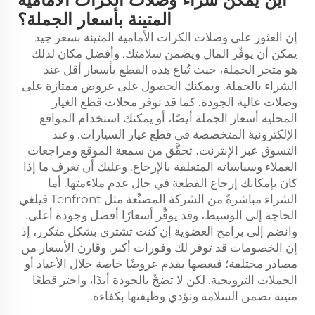
المتينة بأسعار الجملة؟
إن العثور على وصلات الكرات الأمامية المتينة بسعر جيد
يمكن أن يوفّر المال ويضمن سلامتك. وأفضل مكان لذلك
هو متجر الجملة، حيث تُباع هذه القطع بأسعار أقل عند
الشراء بالجملة. ويمكنك الحصول على عروض ممتازة على
وصلات عالية الجودة. كما قد توفر محلات قطع الغيار
المحلية أسعار الجملة أيضًا، أو يمكنك استخدام المواقع
الإلكترونية المتخصصة في قطع غيار السيارات. وعند
التسوق عبر الإنترنت، تحقَّق من سمعة الموقع ومراجعات
العملاء وسياساته المتعلقة بالإرجاع. وعليك أن تعرف ما إذا
كان بإمكانك إرجاع القطعة في حال عدم ملاءمتها. أما
الشراء مباشرةً من الشركة المصنِّعة مثل Tenfront فيلغي
الحاجة إلى الوسيط، وقد يوفِّر أسعارًا أفضل وجودة أعلى.
وانضم إلى برامج العضوية إن كنت تشتري بشكل متكرر، إذ
إن الخصومات قد توفر لك وفورات أكبر. وقارن الأسعار من
مصادر مختلفة؛ فبعضها يقدم عروضًا خاصة خلال الأعياد أو
الحملات الترويجية. لكن لا تضحِّ بالجودة أبدًا، واختر قطعًا
متينة تضمن السلامة وتؤدي وظيفتها بكفاءة.