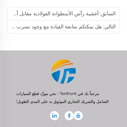
السابق:
أغشية رأس الأسطوانة الفولاذية مقابل أغشية رأس الأسطوانة المركبة: أيُّهما أكثر متانة؟
التالي:
هل يمكنكم متابعة القيادة مع وجود تسرب في حشية غطاء الأسطوانة؟ دليل القراءة الضروري
مرحباً بك في Tenfront - نحن مورِّد قطع السيارات
الشامل والشريك التجاري الموثوق به على المدى الطويل!