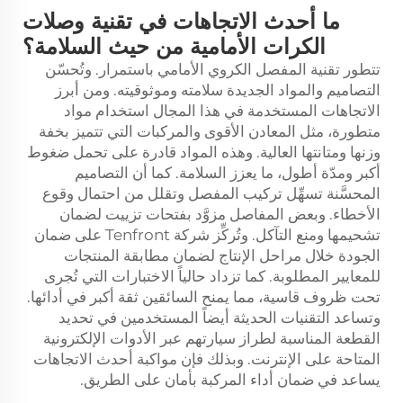
ما أحدث الاتجاهات في تقنية وصلات
الكرات الأمامية من حيث السلامة؟
تتطور تقنية المفصل الكروي الأمامي باستمرار. وتُحسّن
التصاميم والمواد الجديدة سلامته وموثوقيته. ومن أبرز
الاتجاهات المستخدمة في هذا المجال استخدام مواد
متطورة، مثل المعادن الأقوى والمركبات التي تتميز بخفة
وزنها ومتانتها العالية. وهذه المواد قادرة على تحمل ضغوط
أكبر ومدّة أطول، ما يعزز السلامة. كما أن التصاميم
المحسَّنة تسهِّل تركيب المفصل وتقلل من احتمال وقوع
الأخطاء. وبعض المفاصل مزوَّد بفتحات تزييت لضمان
تشحيمها ومنع التآكل. وتُركِّز شركة Tenfront على ضمان
الجودة خلال مراحل الإنتاج لضمان مطابقة المنتجات
للمعايير المطلوبة. كما تزداد حالياً الاختبارات التي تُجرى
تحت ظروف قاسية، مما يمنح السائقين ثقة أكبر في أدائها.
وتساعد التقنيات الحديثة أيضاً المستخدمين في تحديد
القطعة المناسبة لطراز سيارتهم عبر الأدوات الإلكترونية
المتاحة على الإنترنت. وبذلك فإن مواكبة أحدث الاتجاهات
يساعد في ضمان أداء المركبة بأمان على الطريق.