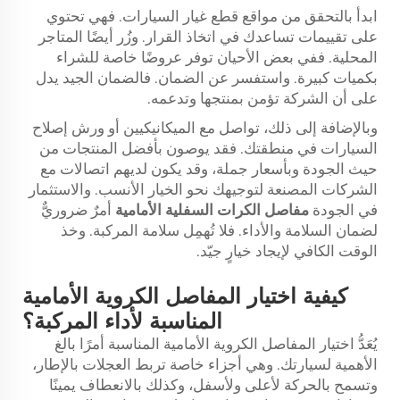
ابدأ بالتحقق من مواقع قطع غيار السيارات. فهي تحتوي
على تقييمات تساعدك في اتخاذ القرار. وزُر أيضًا المتاجر
المحلية. ففي بعض الأحيان توفر عروضًا خاصة للشراء
بكميات كبيرة. واستفسر عن الضمان. فالضمان الجيد يدل
على أن الشركة تؤمن بمنتجها وتدعمه.
وبالإضافة إلى ذلك، تواصل مع الميكانيكيين أو ورش إصلاح
السيارات في منطقتك. فقد يوصون بأفضل المنتجات من
حيث الجودة وبأسعار جملة، وقد يكون لديهم اتصالات مع
الشركات المصنعة لتوجيهك نحو الخيار الأنسب. والاستثمار
في الجودة
مفاصل الكرات السفلية الأمامية
أمرٌ ضروريٌّ
لضمان السلامة والأداء. فلا تُهمِل سلامة المركبة. وخذ
الوقت الكافي لإيجاد خيارٍ جيّد.
كيفية اختيار المفاصل الكروية الأمامية
المناسبة لأداء المركبة؟
يُعَدُّ اختيار المفاصل الكروية الأمامية المناسبة أمرًا بالغ
الأهمية لسيارتك. وهي أجزاء خاصة تربط العجلات بالإطار،
وتسمح بالحركة لأعلى ولأسفل، وكذلك بالانعطاف يمينًا