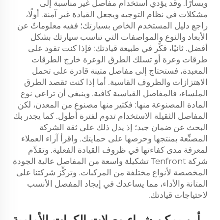
ويسارًا. وقد يؤدي استخدام مفاصل غير مناسبة إلى
مشكلات في نظام التوجيه ويجعل القيادة غير آمنة. أولًا،
راجع دليل المستخدم الخاص بسيارتك؛ ففيه معلوماتٌ عن
الأبعاد والنوع والمواصفات التي تناسب سيارتك بشكل
أفضل. ثانيًا، فكّر في طبيعة قيادتك: فإذا كنت تقود على
طرقات وعرة أو تسلك الطرق الوعرة خارج الطرقات
المعبدة، فستحتاج إلى مفاصل متينة قادرة على تحمل
الاهتزازات والظروف القاسية. أما إذا كنت تقصد الطرق
الملساء، فالمفاصل القياسية كافية. وينبغي أن تراعي نوع
المادة المصنوعة منها: فكثير منها مصنوع من المعدن، لكن
المفاصل الثقيلة الاستخدام تدوم لفترة أطول. كما يجدر بك
البحث عن ضمان جيد؛ إذ يدل ذلك على ثقة الشركة
المصنِّعة بمنتجها وحرصها على حمايتك. واقرأ آراء العملاء
لمعرفة مدى كفاءتها في ظروف القيادة الفعلية. وتقدِّم
شركة Tenfront تشكيلة واسعة من المفاصل عالية الجودة
المخصصة لأنواع مختلفة من المركبات. وتركِّز شركتنا على
المتانة والأداء، مما يساعدك في إيجاد المفصل الأنسب
لاحتياجات قيادتك.
أين يمكن شراء وصلات الكرات الأمامية