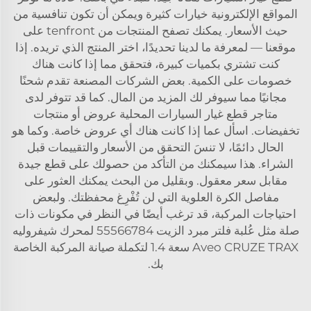
المواقع الإلكترونية خيارات كثيرة ويمكن أن تكون تنافسية من
حيث الأسعار. يمكنك تصفح المنتجات من tenfront على
موقعنا — لمعرفة ما لدينا تحديدًا، اختر المنتج الذي تريده. إذا
كنت تشتري بكميات كبيرة، فتحقق مما إذا كانت هناك
خصومات على الكمية. بعض الشركات المصنعة تقدم شحنًا
مجانيًا مما سيوفر لك المزيد من المال. كما قد تتوفر لدى
متاجر قطع غيار السيارات المحلية عروض أو منتجات
تخفيضات. اسأل عما إذا كانت هناك أي عروض خاصة. وكما هو
الحال دائمًا، لا تنسَ التحقق من الأسعار والتقييمات قبل
الشراء. هذا سيمكنك من التأكد من حصولك على قطع جيدة
مقابل سعر معقول. وبقليل من البحث يمكنك العثور على
مفاصل الكرة العلوية التي لن تُفْرِغ محفظتك. ولبعض
احتياجات المركبة، قد ترغب أيضًا في النظر في مكونات ذات
صلة مثل
عُلبة فلتر مبرد الزيت 55566784 لمحرك شيفروليه
Aveo CRUZE TRAX سعة 1.4
لتكملة صيانة المركبة الخاصة
بك.