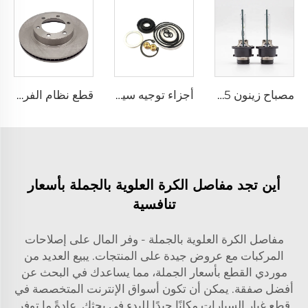
مصباح زينون D4S 35 واط لمصابيح السيارة الأمامية 42402C1 لهوندا لكزس مازدا تويوتا
أجزاء توجيه سيارات مطلوبة بشدة 04445-35130، طقم جوان جديد لتروس التوجيه الكهربائي لسيارات TOYOTA 4Runner FORTUNER HILUX
قطع نظام الفرامل للسيارات ذات الجودة الجيدة، قرص الفرامل 43512-35321 لسيارة تويوتا FJ CRUISER / LAND CRUISER PRADO
أين تجد مفاصل الكرة العلوية بالجملة بأسعار
تنافسية
مفاصل الكرة العلوية بالجملة - وفر المال على إصلاحات
المركبات مع عروض جيدة على المنتجات. يبيع العديد من
موردي القطع بأسعار الجملة، مما يساعدك في البحث عن
أفضل صفقة. يمكن أن تكون أسواق الإنترنت المتخصصة في
قطع غيار السيارات مكانًا جيدًا للبدء في بحثك. عادةً ما توفر