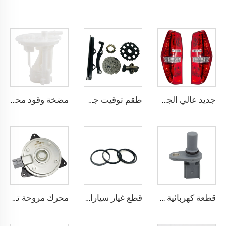
جديد عالي الجودة 92401-4H000 92402-4H000 أضواء خلفية آلية 24 فولت لمبة خلفية لهيونداي H-1 H100
طقم توقيت جديد 13506-22030 1ZZ وأجزاء محرك أخرى لسيارات تويوتا 1.6 و1.8
مضخة وقود محرك K3-VE 23210-87403 قطعة محددة لسيارات دايهاتسو ولكزس تويوتا 1.3
قطعة كهربائية للسيارة عالية الجودة 6C11-12K073-AA مستشعر موقع عمود المرفق لسيارات فورد MONDEO وTRANSIT بمحرك 2.0 لتر
قطع غيار سيارات بالجملة، مجموعة حلقات مكبس المحرك 1GR رقم 13011-31100 و13013-31100، لسيارات تويوتا 4 RUNNER وFJ CRUISER وTUNDRA بمحرك 4.0
محرك مروحة تبريد المحرك بالجملة 16363-28150، مروحة المبرد الأصلية 12 فولت لأنظمة LEXUS UX300E RZ450e / TOYOTA COROLLA Prius SIENTA Vizi