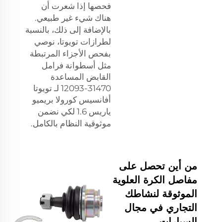
فحصها إذا شعرت أن
هناك شيء غير طبيعي.
بالإضافة إلى ذلك، بالنسبة
لطرازات تويوتا، نوصي
بفحص الأجزاء المرتبطة
مثل
أسطوانة فرامل
القابض المساعدة
31470-12093 لـ تويوتا
أفانسيس كورولا بريميو
ياريس 1.6
لكي نضمن
موثوقية النظام بالكامل.
من أين تحصل على
مفاصل الكرة العلوية
الموثوقة لنشاطك
التجاري في مجال
السيارات