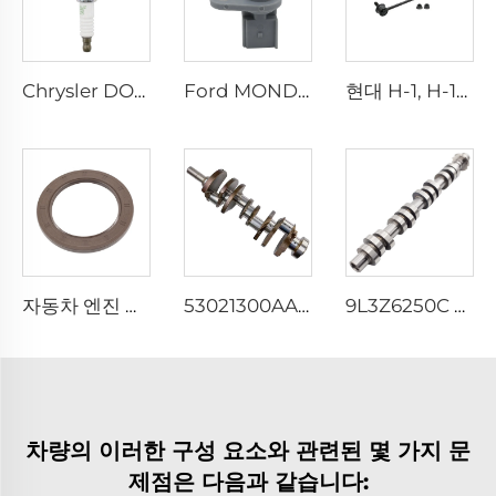
Chrysler DODGE GRAND CHEROKEE JEEP 4.0용 고품질 ZFR5FGP 7098 파워 이리듐 점화 플러그
Ford MONDEO TRANSIT 2.0용 고품질 6C11-12K073-AA 자동차 전기 부품 크랭크축 위치 센서
현대 H-1, H-100, I40 2.5 전면용 신형 스테빌라이저 바 링크 54830-4H250 자동 서스펜션 시스템
자동차 엔진 부품 크랭크샤프트 오일 씰 21443-2B020 리어 메인 씰 108*76*8mm G4FC G4FD G4FA 엔진 크랭크샤프트 씰 현대용
53021300AA 자동차 엔진 크랭크축, 크라이슬러, DODGE, 지프 5.7용
9L3Z6250C 고급 자동차 엔진 캠축, 포드 익스페디션 익스플로러 F-150 4.6L 5.4L 4AT 4R75W용
차량의 이러한 구성 요소와 관련된 몇 가지 문
제점은 다음과 같습니다: