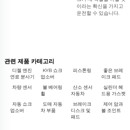
이라는 확신을 가지고
운전할 수 있습니다.
관련 제품 카테고리
디젤 엔진
KYB 쇼크
피스톤링
좋은 브레
연료 분사기
업소버
이크 패드
차량 센서
볼 베어링
산소 센서
실린더 헤
휠
자동차
드용 가스켓
자동 쇼크
도매 자동
브레이크
제어 암과
업소버
차 부품
디스크 및
볼 조인트
패드