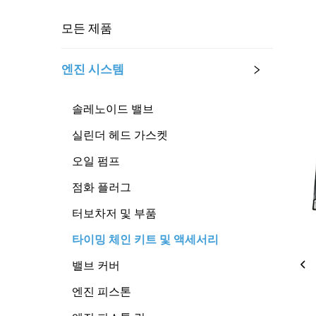
모든 제품
엔진 시스템
솔레노이드 밸브
실린더 헤드 가스켓
오일 펌프
점화 플러그
터보차저 및 부품
타이밍 체인 키트 및 액세서리
밸브 커버
엔진 피스톤