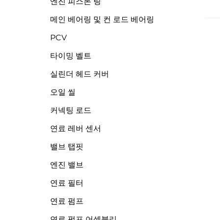
엔진 피스톤 링
메인 베어링 및 컨 로드 베어링
PCV
타이밍 벨트
실린더 헤드 커버
오일 씰
커넥팅 로드
연료 레버 센서
밸브 탭핏
엔진 밸브
연료 필터
연료 펌프
연료 펌프 어셈블리