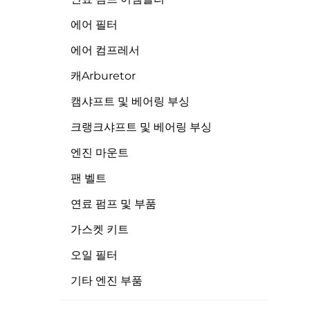
에어 필터
에어 컴프레서
캐arburetor
캠샤프트 및 베어링 부싱
크랭크샤프트 및 베어링 부싱
엔진 마운트
팬 벨트
연료 펌프 및 부품
가스켓 키트
오일 필터
기타 엔진 부품