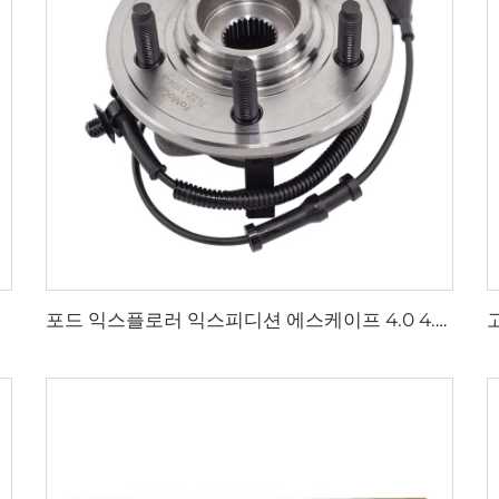
포드 익스플로러 익스피디션 에스케이프 4.0 4.6 전용 자동차 스티어링 휠 허브 베어링 7L2Z-1104-A 3L2Z1104AB