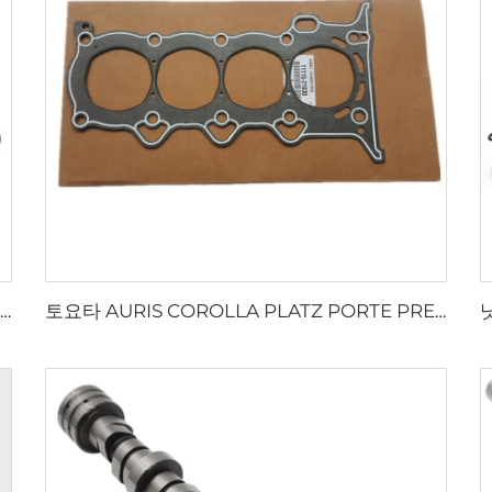
LEXUS UX300E, RZ450e / TOYOTA COROLLA, Prius, SIENTA, Vizi 전용 OEM 라디에이터 팬 12V 도매 엔진 쿨링 팬 모터 16363-28150
토요타 AURIS COROLLA PLATZ PORTE PREMIO PRIUS YARIS 1.3 1.5용 오토 엔진 부품 1NZ 2NZ 실린더 헤드 가스켓