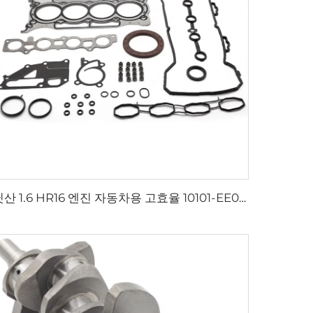
닛산 1.6 HR16 엔진 자동차용 고효율 10101-EE027 엔진 오버홀 가스킷 키트