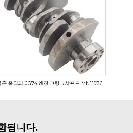
좋은 품질의 6G74 엔진 크랭크샤프트 MN119761, 미쓰비시(MITSUBISHI) 갤랑트(GALANT) L200 패제로(PAJERO)용
함됩니다.