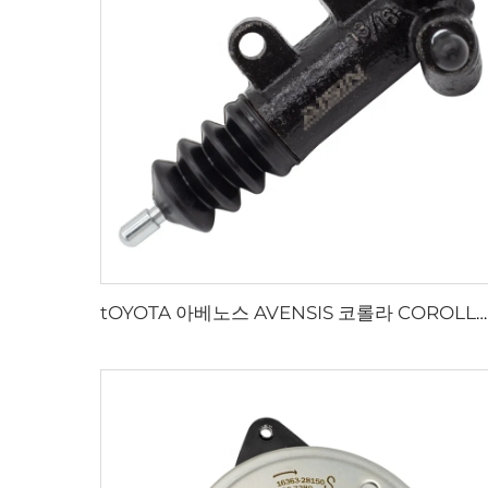
tOYOTA 아베노스 AVENSIS 코롤라 COROLLA 프레미오 PREMIO 야리스 YARIS 1.6용 클러치 슬레이브 실린더 31470-12093