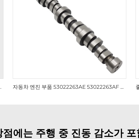
66784 오일 쿨러 필터 하우징
자동차 엔진 부품 53022263AE 53022263AF CHEROKEE 크라이슬러 DODGE JEEP WRANGLER 5.7L V8용 엔진 캠샤프트
장점에는 주행 중 진동 감소가 포