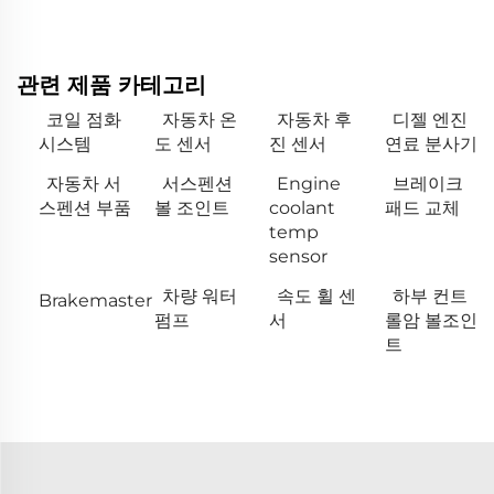
관련 제품 카테고리
코일 점화
자동차 온
자동차 후
디젤 엔진
시스템
도 센서
진 센서
연료 분사기
자동차 서
서스펜션
Engine
브레이크
스펜션 부품
볼 조인트
coolant
패드 교체
temp
sensor
차량 워터
속도 휠 센
하부 컨트
Brakemaster
펌프
서
롤암 볼조인
트