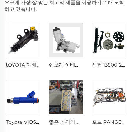
요구에 가장 잘 맞는 최고의 제품을 제공하기 위해 노력
하고 있습니다.
tOYOTA 아베노스 AVENSIS 코롤라 COROLLA 프레미오 PREMIO 야리스 YARIS 1.6용 클러치 슬레이브 실린더 31470-12093
쉐보레 아베오 크루즈 트랙스 1.4 엔진용 55566784 오일 쿨러 필터 하우징
신형 13506-22030 타이밍 킷 1ZZ, 토요타 1.6 1.8용 기타 엔진 부품
Toyota VIOS 및 YARIS 1.3, 1.5용 신형 자동차 엔진 시스템 인젝터 노즐 23209-21040
좋은 가격의 ME013326 실린더 헤드 가스켓 제조업체 4D31 엔진 가스켓 MITSUBISHI용
포드 RANGER / 마즈다 BT-50 3.2L용 엔진 풀 가스킷 세트 AB39-6079-AB 오버홀 씰 가스킷 키트