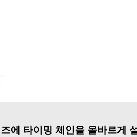
Chrysler DODGE GRAND CHEROKEE JEEP 4.0용 고품질 ZFR5FGP 7098 파워 이리듐 점화 플러그
리즈에 타이밍 체인을 올바르게 