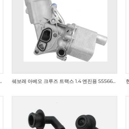
Suburban 타호 Tahoe 5.3용 새로운 엔진 냉각수 온도조절기 워터 온도조절기 12674639
쉐보레 아베오 크루즈 트랙스 1.4 엔진용 55566784 오일 쿨러 필터 하우징