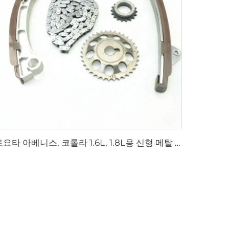
토요타 아베니스, 코롤라 1.6L, 1.8L용 신형 메탈 타이밍 체인 킷 13501-22030, 13506-22030