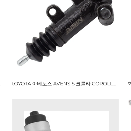
 엔진 피스톤 세트 55567934
tOYOTA 아베노스 AVENSIS 코롤라 COROLLA 프레미오 PREMIO 야리스 YARIS 1.6용 클러치 슬레이브 실린더 31470-12093