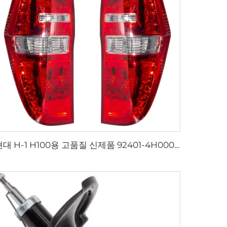
현대 H-1 H100용 고품질 신제품 92401-4H000 92402-4H000 자동 후방 조명 24V 리어 램프 테일 라이트