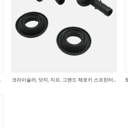
6 1.8용 기타 엔진 부품
크라이슬러, 닷지, 지프, 그랜드 체로키 스프린터 모델용 신형 PCV 밸브 킷 53013360AA