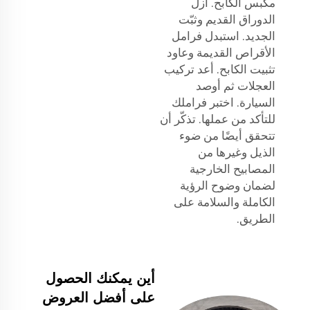
مكبس الكابح. أزل
الدوراق القديم وثبّت
الجديد. استبدل فرامل
الأقراص القديمة وعاود
تثبيت الكابح. أعد تركيب
العجلات ثم أوصد
السيارة. اختبر فراملك
للتأكد من عملها. تذكّر أن
تتحقق أيضًا من
ضوء
الذيل
وغيرها من
المصابيح الخارجية
لضمان وضوح الرؤية
الكاملة والسلامة على
الطريق.
أين يمكنك الحصول
على أفضل العروض