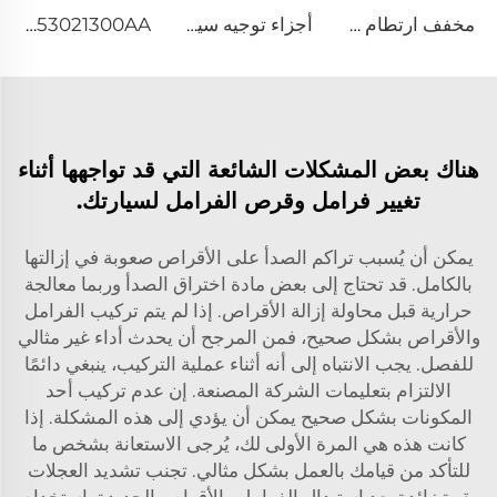
مخفف ارتطام عالي الجودة 1K0513029FA 1Q0513029FA BRU مخفف ارتطام خلفي غازي لسيارة فولكس واجن جولف Mk5
أجزاء توجيه سيارات مطلوبة بشدة 04445-35130، طقم جوان جديد لتروس التوجيه الكهربائي لسيارات TOYOTA 4Runner FORTUNER HILUX
53021300AA عمود كرانك محرك السيارة لـ Chrysler DODGE JEEP 5.7
هناك بعض المشكلات الشائعة التي قد تواجهها أثناء
تغيير فرامل وقرص الفرامل لسيارتك.
يمكن أن يُسبب تراكم الصدأ على الأقراص صعوبة في إزالتها
بالكامل. قد تحتاج إلى بعض مادة اختراق الصدأ وربما معالجة
حرارية قبل محاولة إزالة الأقراص. إذا لم يتم تركيب الفرامل
والأقراص بشكل صحيح، فمن المرجح أن يحدث أداء غير مثالي
للفصل. يجب الانتباه إلى أنه أثناء عملية التركيب، ينبغي دائمًا
الالتزام بتعليمات الشركة المصنعة. إن عدم تركيب أحد
المكونات بشكل صحيح يمكن أن يؤدي إلى هذه المشكلة. إذا
كانت هذه هي المرة الأولى لك، يُرجى الاستعانة بشخص ما
للتأكد من قيامك بالعمل بشكل مثالي. تجنب تشديد العجلات
بقوة زائدة بعد استبدال الفرامل والأقراص الجديدة. استخدام