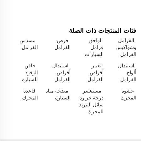
فئات المنتجات ذات الصلة
الفرامل
لواحق
قرص
مسدس
وشواكيش
فرامل
الفرامل
الفرامل
الفرامل
السيارات
استبدال
تغيير
استبدال
حاقن
ألواح
أقراص
أقراص
الوقود
الفرامل
الفرامل
الفرامل
للسيارة
حشوة
مستشعر
مضخة مياه
قاعدة
المحرك
درجة حرارة
السيارة
المحرك
سائل التبريد
للمحرك