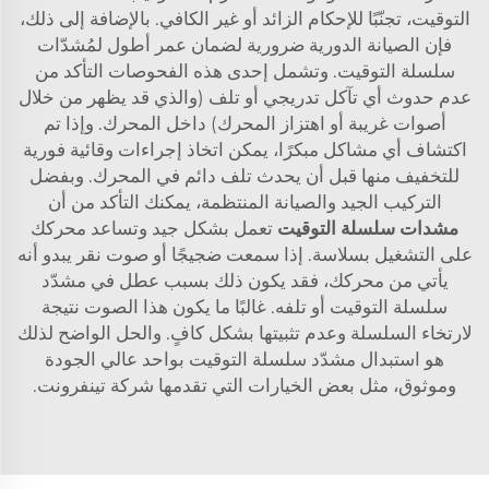
التوقيت، تجنّبًا للإحكام الزائد أو غير الكافي. بالإضافة إلى ذلك،
فإن الصيانة الدورية ضرورية لضمان عمر أطول لمُشدّات
سلسلة التوقيت. وتشمل إحدى هذه الفحوصات التأكد من
عدم حدوث أي تآكل تدريجي أو تلف (والذي قد يظهر من خلال
أصوات غريبة أو اهتزاز المحرك) داخل المحرك. وإذا تم
اكتشاف أي مشاكل مبكرًا، يمكن اتخاذ إجراءات وقائية فورية
للتخفيف منها قبل أن يحدث تلف دائم في المحرك. وبفضل
التركيب الجيد والصيانة المنتظمة، يمكنك التأكد من أن
مشدات سلسلة التوقيت
تعمل بشكل جيد وتساعد محركك
على التشغيل بسلاسة. إذا سمعت ضجيجًا أو صوت نقر يبدو أنه
يأتي من محركك، فقد يكون ذلك بسبب عطل في مشدّد
سلسلة التوقيت أو تلفه. غالبًا ما يكون هذا الصوت نتيجة
لارتخاء السلسلة وعدم تثبيتها بشكل كافٍ. والحل الواضح لذلك
هو استبدال مشدّد سلسلة التوقيت بواحد عالي الجودة
وموثوق، مثل بعض الخيارات التي تقدمها شركة تينفرونت.