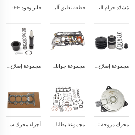
مُشدّد حزام التوقيت الجديد للمحرك الآلي 6E5Z-6A228-B لسيارات فورد ثاندربرد ترانزيت 2.3 T23HDEX
قطعة تعليق آلية 90117-T0002 نابض لوح خلفي 2L 2L-T 3L 5L 1KD-FTV 2KD-FTV مسمار U لسيارة تويوتا هيلوكس VI بييك أب
فلتر وقود 1G-FE 1MZ-FE للجملة لمحرك السيارة 23300-21010 لسيارات لكزس تويوتا بريوس كراون رويال كامري صالون 2.4
مجموعة إصلاح اسطوانة فصل القابض 04313-14030 قطع غيار السيارات بالجملة من المصنع لسيارة Toyota COROLLA / DAIHATSU TERIOS
مجموعة جوانات المحرك الكاملة AB39-6079-AB، مجموعة جوانات الإصلاح الشاملة لسيارة Ford RANGER / Mazda BT-50 3.2L
مجموعة إصلاح أسطوانة رئيسية عالية الأداء 04311-12060 لنظام نقل الحركة التلقائي TOYOTA
محرك مروحة تبريد المحرك بالجملة 16363-28150، مروحة المبرد الأصلية 12 فولت لأنظمة LEXUS UX300E RZ450e / TOYOTA COROLLA Prius SIENTA Vizi
مجموعة بطانات إصلاح المحرك 2.5 YD25 10101-CK586 مجموعة بطانات كاملة لسيارة نيسان نافارا 2008-2016
أجزاء محرك سيارة 1NZ 2NZ طقم رأس الأسطوانة لسيارات تويوتا AURIS COROLLA PLATZ PORTE PREMIO PRIUS YARIS 1.3 1.5