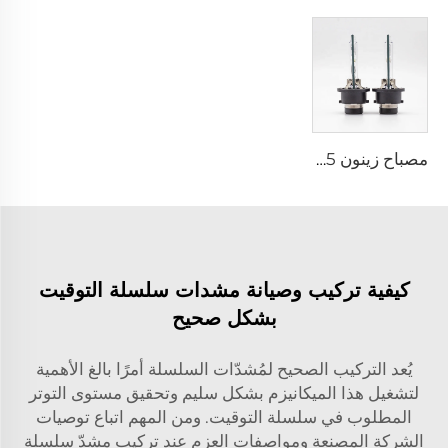
مصباح زينون D4S 35 واط لمصابيح السيارة الأمامية 42402C1 لهوندا لكزس مازدا تويوتا
كيفية تركيب وصيانة مشدات سلسلة التوقيت
بشكل صحيح
يُعد التركيب الصحيح لمُشدّات السلسلة أمرًا بالغ الأهمية
لتشغيل هذا الميكانيزم بشكل سليم وتحقيق مستوى التوتر
المطلوب في سلسلة التوقيت. ومن المهم اتباع توصيات
الشركة المصنعة ومواصفات العزم عند تركيب مشدّ سلسلة