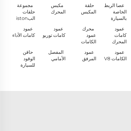
عصا الربط
حلقة
مكبس
مجموعة
الخاصة
المكبس
المحرك
حلقات
بالسيارة
البiston
عمود
محرك
عمود
عمود
كامات
عمود
كامات توربو
كامات الأداء
المحرك
الكامات
عمود
عمود
المفصل
حاقن
الكامات V8
المرفق
الأمامي
الوقود
للسيارة