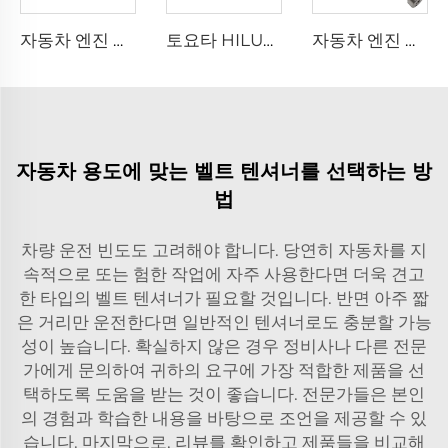
자동차 엔진 부품 크랭크샤프트 오일 씰 21443-2B020 리어 메인 씰 108*76*8mm G4FC G4FD G4FA 엔진 크랭크샤프트 씰 현대용
토요타 HILUX VI 픽업용 오토 서스펜션 부품 90117-T0002 리어 리프 스프링 2L 2L-T 3L 5L 1KD-FTV 2KD-FTV U-볼트
자동차 엔진 부품 53022263AE 53022263AF CHEROKEE 크라이슬러 DODGE JEEP WRANGLER 5.7L V8용 엔진 캠샤프트
자동차 용도에 맞는 벨트 텐셔너를 선택하는 방
법
차량 운전 빈도도 고려해야 합니다. 당연히 자동차를 지
속적으로 또는 험한 작업에 자주 사용한다면 더욱 견고
한 타입의 벨트 텐셔너가 필요할 것입니다. 반면 아주 짧
은 거리만 운전한다면 일반적인 텐셔너로도 충분할 가능
성이 높습니다. 확실하지 않은 경우 정비사나 다른 전문
가에게 문의하여 귀하의 요구에 가장 적합한 제품을 선
택하도록 도움을 받는 것이 좋습니다. 전문가들은 본인
의 경험과 학습한 내용을 바탕으로 조언을 제공할 수 있
습니다. 마지막으로, 리뷰를 확인하고 제품들을 비교해