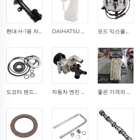
현대 H-1용 자동차 부품 쇼크 엑서버 54660-4H050
DAIHATSU 및 TOYOTA 1.3 차량 전용 K3-VE 엔진 23210-87403 연료 펌프 부품
포드 익스플로러 익스피디션 에스케이프 4.0 4.6 전용 자동차 스티어링 휠 허브 베어링 7L2Z-1104-A 3L2Z1104AB
도요타 랜드크루저 전용 오토 파츠 도매 파워 스티어링 펌프 수리 키트 04445-66050
자동차 엔진 부품 냉각 시스템 BK3Q-8A558-GC 워터펌프 어셈블리 BK3Q8A558GC, 포드 레인저 3.2용 워터펌프
좋은 가격의 ME013326 실린더 헤드 가스켓 제조업체 4D31 엔진 가스켓 MITSUBISHI용