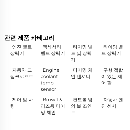
관련 제품 카테고리
엔진 벨트
액세서리
타이밍 벨
타이밍 벨
장력기
벨트 장력기
트 및 장력
트 장력기
기
자동차 크
Engine
타이밍 체
구형 접합
랭크샤프트
coolant
인 텐셔너
이 있는 제
temp
어 팔
sensor
제어 암 차
Bmw 1 시
컨트롤 암
자동차 엔
량
리즈용 타이
의 볼 조인
진 센서
밍 체인
트